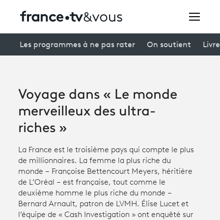
Rechercher
Les programmes à ne pas rater
On soutient
Livre
Festivals
Voyage dans « Le monde
Creators
merveilleux des ultra-
À la une
riches »
Participer et assister à une émission
La France est le troisième pays qui compte le plus
de millionnaires. La femme la plus riche du
À votre écoute
monde – Françoise Bettencourt Meyers, héritière
de L’Oréal – est française, tout comme le
Productions et innovation
deuxième homme le plus riche du monde –
Bernard Arnault, patron de LVMH. Élise Lucet et
Programme
tv
l’équipe de « Cash Investigation » ont enquêté sur