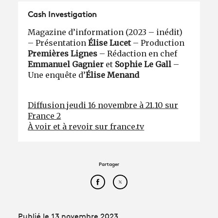
Cash Investigation
Magazine d’information (2023 – inédit)
– Présentation
Élise Lucet
– Production
Premières Lignes
– Rédaction en chef
Emmanuel Gagnier
et
Sophie Le Gall
–
Une enquête d’
Élise Menand
Diffusion
jeudi 16 novembre à 21.10 sur
France 2
À voir et à revoir sur france.tv
Partager
Partager cet article sur Face
Partager cet article sur
Publié le 13 novembre 2023