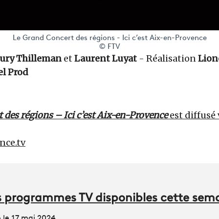
Le Grand Concert des régions - Ici c’est Aix-en-Provence
© FTV
ury Thilleman
et
Laurent Luyat
- Réalisation
Lion
l Prod
 des régions – Ici c’est Aix-en-Provence
est diffusé
ance.tv
des programmes TV disponibles cette sem
e le 17 mai 2024