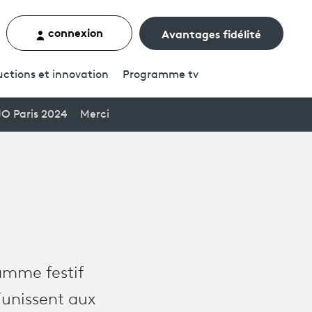
connexion
Avantages fidélité
rcher un contenu
ctions et innovation
Programme
tv
JO Paris 2024
Merci
amme festif
’unissent aux