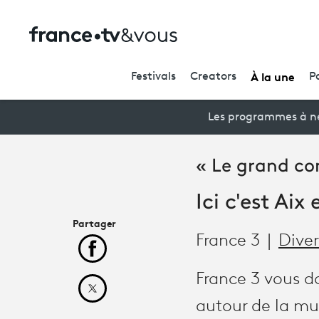
À la une
Festivals
Creators
P
Les programmes à ne
« Le grand co
Ici c'est Aix
Partager
France 3
Dive
Partager cet article sur Facebook
France 3 vous 
Partager cet article sur X
autour de la mu