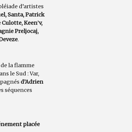
pléiade d’artistes
el, Santa, Patrick
e Culotte, Keen
’
v,
gnie Preljocaj,
 Deveze
.
 de la flamme
ns le Sud : Var,
mpagnés
d’Adrien
es séquences
vénement placée