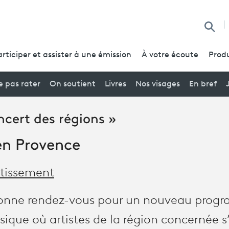
Reche
articiper et assister à une émission
À votre écoute
Produ
 pas rater
On soutient
Livres
Nos visages
En bref
ncert des régions »
 en Provence
rtissement
donne rendez-vous pour un nouveau progr
sique où artistes de la région concernée s