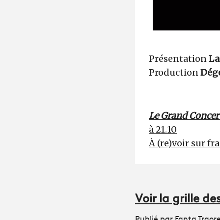
Présentation
La
Production
Dége
Le Grand Concert
à 21.10
À (re)voir sur fr
Voir la grille 
Publié par Fanta Traor