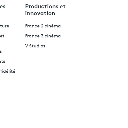
es
Productions et
innovation
lture
France 2 cinéma
ort
France 3 cinéma
V Studios
s
nts
fidélité