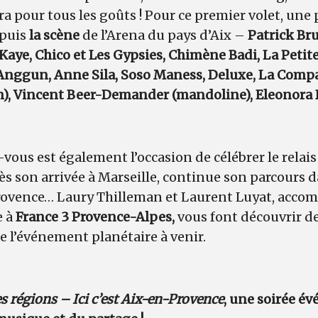
aura pour tous les goûts ! Pour ce premier volet, une 
epuis
la scène
de l’Arena du pays d’Aix –
Patrick Bru
 Kaye, Chico et Les Gypsies, Chimène Badi, La Petit
 Anggun, Anne Sila, Soso Maness, Deluxe, La Compa
on), Vincent Beer-Demander (mandoline), Eleonora
ous est également l’occasion de célébrer le relais
ès son arrivée à Marseille, continue son parcours da
ovence… Laury Thilleman et Laurent Luyat, acco
e à
France 3 Provence-Alpes,
vous font découvrir d
e l’événement planétaire à venir.
s régions – Ici c’est Aix-en-Provence
, une soirée é