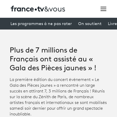
Rechercher
Les programmes à ne pas rater
On soutient
Livre
Festivals
Plus de 7 millions de
Creators
Français ont assisté au «
À la une
Gala des Pièces jaunes » !
Participer et assister à une émission
La première édition du concert événement « Le
Gala des Pièces jaunes » a rencontré un large
À votre écoute
succès en attirant 7, 3 millions de Français ! Réunis
sur la scène du Zénith de Paris, de nombreux
Productions et innovation
artistes français et internationaux se sont mobilisés
samedi soir dernier pour offrir un grand spectacle
Programme
tv
inoubliable.