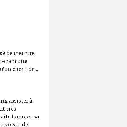
sé de meurtre.
 une rancune
qu’un client de…
rix assister à
nt très
haite honorer sa
n voisin de