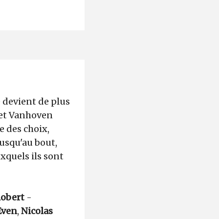
é devient de plus
 et Vanhoven
re des choix,
jusqu'au bout,
xquels ils sont
Robert
-
Even
,
Nicolas