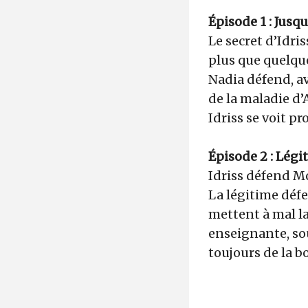
Épisode 1 : Jusq
Le secret d’Idris
plus que quelque
Nadia défend, av
de la maladie d
Idriss se voit p
Épisode 2 : Légi
Idriss défend Mo
La légitime défe
mettent à mal la
enseignante, sou
toujours de la b