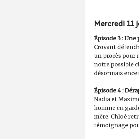
Mercredi 11 
Épisode 3 : Une 
Croyant défendre
un procès pour m
notre possible c
désormais encei
Épisode 4 : Dér
Nadia et Maxime
homme en garde à
mère. Chloé retr
témoignage pourr