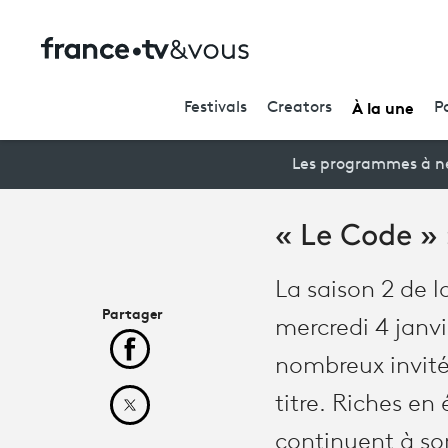
À la une
Festivals
Creators
P
Les programmes à ne
« Le Code » :
La saison 2 de la
Partager
mercredi 4 janvi
Partager cet article sur Facebook
nombreux invité
titre. Riches en 
Partager cet article sur X
continuent à son