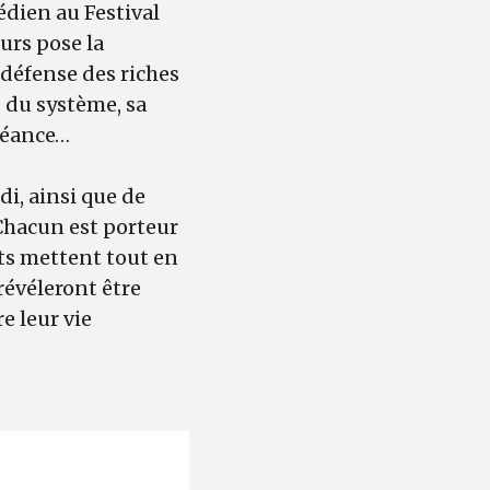
édien au Festival
urs pose la
 défense des riches
s du système, sa
chéance…
i, ainsi que de
Chacun est porteur
cats mettent tout en
révéleront être
e leur vie