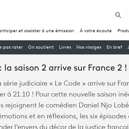
Reche
articiper et assister à une émission
À votre écoute
Produ
 pas rater
On soutient
Livres
Nos visages
En bref
 la saison 2 arrive sur France 2 !
 série judiciaire « Le Code » arrive sur Fra
er à 21.10 ! Pour cette nouvelle saison iné
s rejoignent le comédien Daniel Njo Lobé 
émotions et en réflexions, les six épisodes 
der l’envers du décor de la justice françai