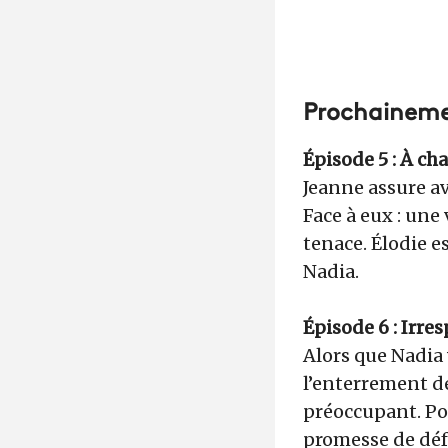
Prochainem
Épisode 5 : À ch
Jeanne assure a
Face à eux : une
tenace. Élodie e
Nadia.
Épisode 6 : Irre
Alors que Nadia v
l’enterrement de 
préoccupant. Pou
promesse de déf