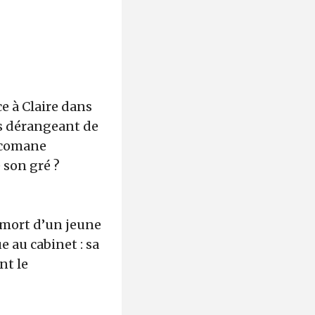
e à Claire dans
ès dérangeant de
xicomane
 son gré ?
 mort d’un jeune
 au cabinet : sa
nt le