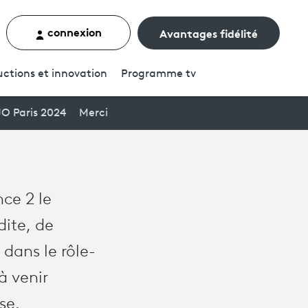
connexion
Avantages fidélité
rcher un contenu
ctions et innovation
Programme
tv
JO Paris 2024
Merci
nce 2 le
dite, de
dans le rôle-
à venir
se.