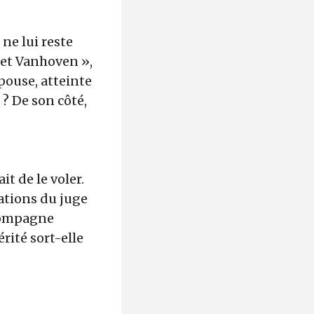
 ne lui reste
 et Vanhoven »,
pouse, atteinte
? De son côté,
t de le voler.
gations du juge
 compagne
rité sort-elle