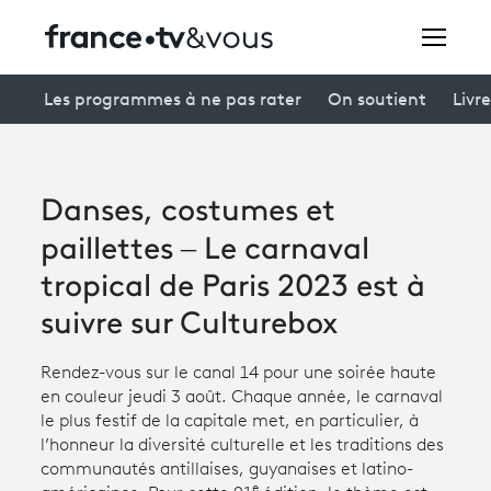
Rechercher
Les programmes à ne pas rater
On soutient
Livre
Festivals
Danses, costumes et
Creators
paillettes – Le carnaval
À la une
tropical de Paris 2023 est à
suivre sur Culturebox
Participer et assister à une émission
À votre écoute
Rendez-vous sur le canal 14 pour une soirée haute
en couleur jeudi 3 août. Chaque année, le carnaval
Productions et innovation
le plus festif de la capitale met, en particulier, à
l’honneur la diversité culturelle et les traditions des
Programme
tv
communautés antillaises, guyanaises et latino-
e