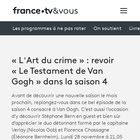
Rechercher
Les programmes à ne pas rater
On soutient
Livre
Festivals
« L’Art du crime » : revoir
Creators
« Le Testament de Van
À la une
Gogh » dans la saison 4
Participer et assister à une émission
Avant de découvrir une nouvelle saison le mois
prochain, replongez-vous dans ce bel épisode de la
À votre écoute
saison 4 consacré à Van Gogh. C’est aussi l’occasion
d’y découvrir Stéphane Bern en guest et bien sûr
Productions et innovation
d’apprécier le duo détonnant formé par le capitaine
Verlay (Nicolas Gob) et Florence Chassagne
Programme
tv
(Éléonore Bernheim). Lundi 28 novembre à 21.05