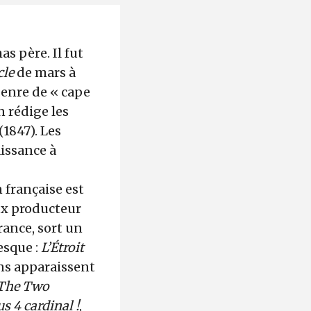
s père. Il fut
cle
de mars à
genre de « cape
n rédige les
(1847). Les
issance à
 française est
eux producteur
rance, sort un
esque :
L’Étroit
ns apparaissent
The Two
s 4 cardinal !
,