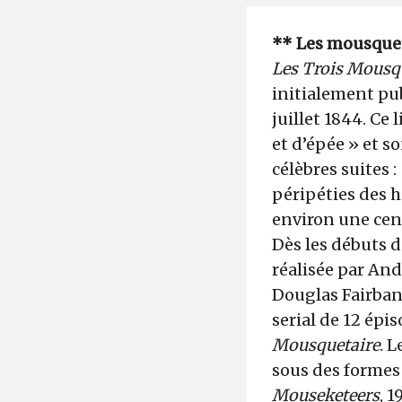
** Les mousquetai
Les Trois Mousq
initialement pub
juillet 1844. Ce
et d’épée » et s
célèbres suites :
péripéties des 
environ une cent
Dès les débuts d
réalisée par And
Douglas Fairbank
serial de 12 épi
Mousquetaire
. L
sous des formes 
Mouseketeers
, 1