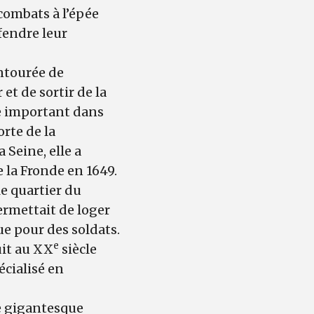
combats à l’épée
fendre leur
entourée de
et de sortir de la
le important dans
orte de la
 Seine, elle a
e la Fronde en 1649.
le quartier du
ermettait de loger
e pour des soldats.
e
uit au XX
siècle
écialisé en
une gigantesque