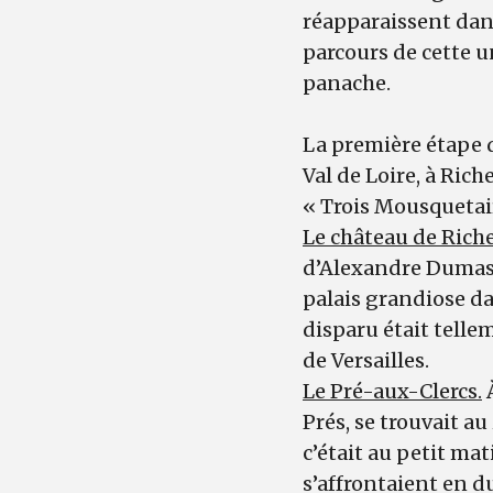
réapparaissent dans
parcours de cette un
panache.
La première étape d
Val de Loire, à Rich
« Trois Mousquetai
Le château de Rich
d’Alexandre Duma
palais grandiose da
disparu était telle
de Versailles.
Le Pré-aux-Clercs.
À
Prés, se trouvait au
c’était au petit ma
s’affrontaient en d