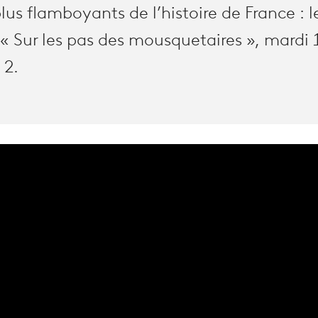
plus flamboyants de l’histoire de France : l
« Sur les pas des mousquetaires », mardi
 2.