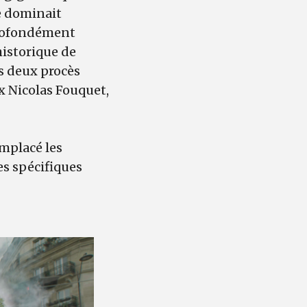
e dominait
 Profondément
 historique de
us deux procès
ux Nicolas Fouquet,
mplacé les
es spécifiques