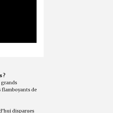
s ?
, grands
us flamboyants de
rd’hui disparues