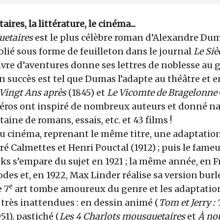
res, la littérature, le cinéma...
uetaires
est le plus célèbre roman d’Alexandre Duma
lié sous forme de feuilleton dans le journal
Le Siè
 livre d’aventures donne ses lettres de noblesse au 
on succès est tel que Dumas l’adapte au théâtre et e
Vingt Ans après
(1845) et
Le Vicomte de Bragelonne
héros ont inspiré de nombreux auteurs et donné na
aine de romans, essais, etc. et 43 films !
u cinéma, reprenant le même titre, une adaptation
ré Calmettes et Henri Pouctal (1912) ; puis le fam
s s’empare du sujet en 1921 ; la même année, en F
sodes et, en 1922, Max Linder réalise sa version burl
e
e 7
art tombe amoureux du genre et les adaptatio
très inattendues : en dessin animé (
Tom et Jerry :
951), pastiché (
Les 4 Charlots mousquetaires
et
À nou