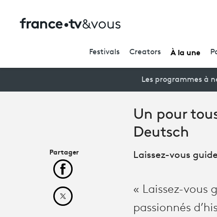
À la une
Festivals
Creators
P
Les programmes à ne
Un pour tous
Deutsch
Partager
Laissez-vous guide
Partager cet article sur Facebook
« Laissez-vous 
Partager cet article sur X
passionnés d’hi