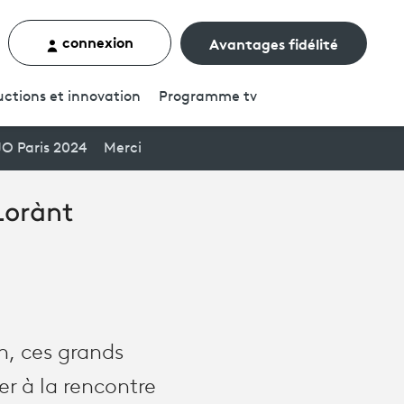
connexion
Avantages fidélité
rcher un contenu
ctions et innovation
Programme
tv
JO Paris 2024
Merci
Lorànt
h, ces grands
r à la rencontre