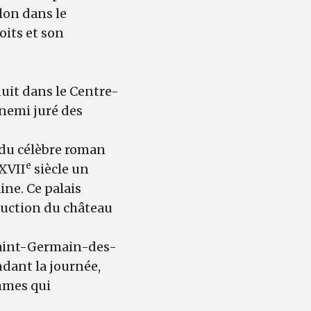
lon dans le
oits et son
uit dans le Centre-
ennemi juré des
t du célèbre roman
e
 XVII
siècle un
ine. Ce palais
truction du château
 Saint-Germain-des-
dant la journée,
ommes qui