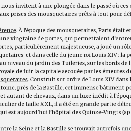
nous invitent à une plongée dans le passé où ces 
aux prises des mousquetaires prêts à tout pour dé
férence
. À l’époque des mousquetaires, Paris était 
une vingtaine de portes, qui permettaient d’entrer 
 portes, particulièrement majestueuse, a joué un rô
uetaires, et dans celle du jeune roi Louis XIV : la p
u niveau du jardin des Tuileries, sur les bords de la
royale de fuir la capitale secouée par les émeutes d
squetaires
. Construit sur ordre de Louis XIV dans 
oine, près de la Bastille, cet immense bâtiment p
t autant de chevaux, dans un luxe inédit à l’époqu
iculier de taille XXL, il a été en grande partie détr
qui est aujourd’hui l’hôpital des Quinze-Vingts (sp
Entre la Seine et la Bastille se trouvait autrefois 