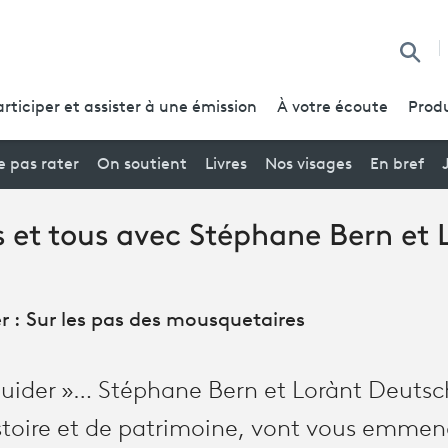
Reche
articiper et assister à une émission
À votre écoute
Produ
 pas rater
On soutient
Livres
Nos visages
En bref
 et tous avec Stéphane Bern et 
r : Sur les pas des mousquetaires
guider »… Stéphane Bern et Lorànt Deutsc
stoire et de patrimoine, vont vous emmene