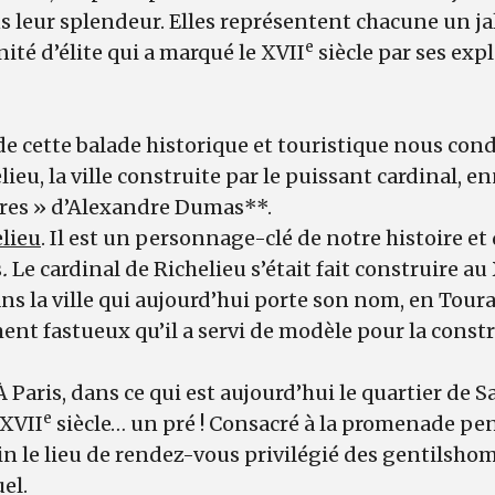
 leur splendeur. Elles représentent chacune un ja
e
ité d’élite qui a marqué le XVII
siècle par ses expl
e cette balade historique et touristique nous cond
elieu, la ville construite par le puissant cardinal, 
res » d’Alexandre Dumas**.
elieu
. Il est un personnage-clé de notre histoire e
s
.
Le cardinal de Richelieu s’était fait construire au
ns la ville qui aujourd’hui porte son nom, en Toura
ment fastueux qu’il a servi de modèle pour la cons
 Paris, dans ce qui est aujourd’hui le quartier de
e
 XVII
siècle… un pré ! Consacré à la promenade pen
tin le lieu de rendez-vous privilégié des gentilsh
uel.