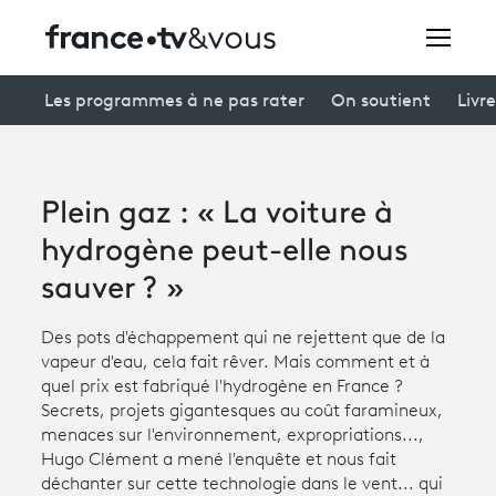
Rechercher
Les programmes à ne pas rater
On soutient
Livre
Festivals
Plein gaz : « La voiture à
Creators
hydrogène peut-elle nous
À la une
sauver ? »
Participer et assister à une émission
Des pots d'échappement qui ne rejettent que de la
vapeur d'eau, cela fait rêver. Mais comment et à
À votre écoute
quel prix est fabriqué l'hydrogène en France ?
Secrets, projets gigantesques au coût faramineux,
Productions et innovation
menaces sur l'environnement, expropriations...,
Hugo Clément a mené l'enquête et nous fait
Programme
tv
déchanter sur cette technologie dans le vent... qui