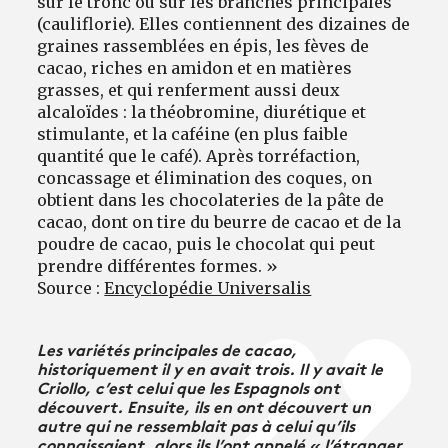
sur le tronc ou sur les branches principales
(cauliflorie). Elles contiennent des dizaines de
graines rassemblées en épis, les fèves de
cacao, riches en amidon et en matières
grasses, et qui renferment aussi deux
alcaloïdes : la théobromine, diurétique et
stimulante, et la caféine (en plus faible
quantité que le café). Après torréfaction,
concassage et élimination des coques, on
obtient dans les chocolateries de la pâte de
cacao, dont on tire du beurre de cacao et de la
poudre de cacao, puis le chocolat qui peut
prendre différentes formes. »
Source :
Encyclopédie Universalis
Les variétés principales de cacao,
historiquement il y en avait trois. Il y avait le
Criollo, c’est celui que les Espagnols ont
découvert. Ensuite, ils en ont découvert un
autre qui ne ressemblait pas à celui qu’ils
connaissaient, alors ils l’ont appelé « l’étranger