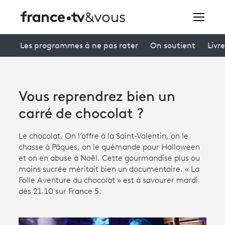
Rechercher
Les programmes à ne pas rater
On soutient
Livre
Festivals
Vous reprendrez bien un
Creators
carré de chocolat ?
À la une
Le chocolat. On l’offre à la Saint-Valentin, on le
chasse à Pâques, on le quémande pour Halloween
Participer et assister à une émission
et on en abuse à Noël. Cette gourmandise plus ou
moins sucrée méritait bien un documentaire. « La
À votre écoute
Folle Aventure du chocolat » est à savourer mardi
dès 21.10 sur France 5.
Productions et innovation
Programme
tv