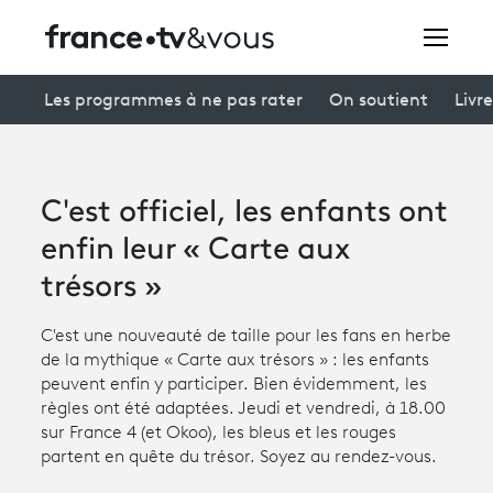
Rechercher
Les programmes à ne pas rater
On soutient
Livre
Festivals
C'est officiel, les enfants ont
Creators
enfin leur « Carte aux
À la une
trésors »
Participer et assister à une émission
C'est une nouveauté de taille pour les fans en herbe
de la mythique « Carte aux trésors » : les enfants
À votre écoute
peuvent enfin y participer. Bien évidemment, les
règles ont été adaptées. Jeudi et vendredi, à 18.00
Productions et innovation
sur France 4 (et Okoo), les bleus et les rouges
partent en quête du trésor. Soyez au rendez-vous.
Programme
tv