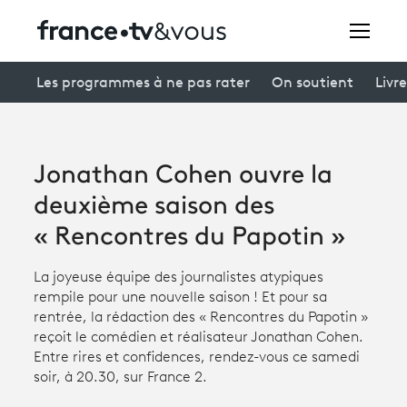
Rechercher
Les programmes à ne pas rater
On soutient
Livre
Festivals
Jonathan Cohen ouvre la
Creators
deuxième saison des
À la une
« Rencontres du Papotin »
Participer et assister à une émission
La joyeuse équipe des journalistes atypiques
rempile pour une nouvelle saison ! Et pour sa
À votre écoute
rentrée, la rédaction des « Rencontres du Papotin »
reçoit le comédien et réalisateur Jonathan Cohen.
Productions et innovation
Entre rires et confidences, rendez-vous ce samedi
soir, à 20.30, sur France 2.
Programme
tv