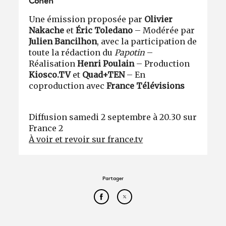
Cohen
Une émission proposée par
Olivier
Nakache
et
Éric Toledano
– Modérée par
Julien Bancilhon
, avec la participation de
toute la rédaction du
Papotin
–
Réalisation
Henri Poulain
– Production
Kiosco.TV
et
Quad+TEN
– En
coproduction avec
France Télévisions
Diffusion samedi 2 septembre à 20.30 sur
France 2
À voir et revoir sur france.tv
Partager
Partager cet article sur Face
Partager cet article sur