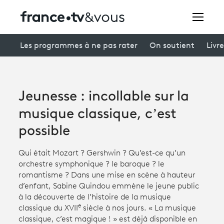
Rechercher
Les programmes à ne pas rater
On soutient
Livre
Festivals
Jeunesse : incollable sur la
Creators
musique classique, c’est
À la une
possible
Participer et assister à une émission
Qui était Mozart ? Gershwin ? Qu’est-ce qu’un
orchestre symphonique ? le baroque ? le
À votre écoute
romantisme ? Dans une mise en scène à hauteur
d’enfant, Sabine Quindou emmène le jeune public
Productions et innovation
à la découverte de l’histoire de la musique
e
classique du XVII
siècle à nos jours. « La musique
Programme
tv
classique, c’est magique ! » est déjà disponible en