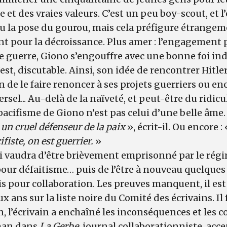
le et des vraies valeurs. C’est un peu boy-scout, et l
u la pose du gourou, mais cela préfigure étrangem
pour la décroissance. Plus amer : l’engagement pa
e guerre, Giono s’engouffre avec une bonne foi in
l’est, discutable. Ainsi, son idée de rencontrer Hit
fin de le faire renoncer à ses projets guerriers ou e
l... Au-delà de la naïveté, et peut-être du ridicule
pacifisme de Giono n’est pas celui d’une belle âme.
s un cruel défenseur de la paix
», écrit-il. Ou encore :
ifiste, on est guerrier.
»
 vaudra d’être brièvement emprisonné par le régi
pour défaitisme… puis de l’être à nouveau quelques 
ois pour collaboration. Les preuves manquent, il e
 ans sur la liste noire du Comité des écrivains. Il 
, l’écrivain a enchaîné les inconséquences et les co
oman dans
La Gerbe
, journal collaborationniste, accep