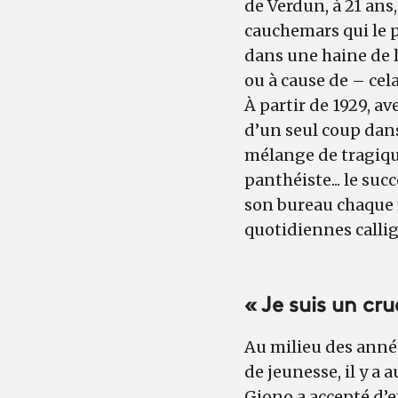
de Verdun, à 21 ans
cauchemars qui le p
dans une haine de la
ou à cause de – cela,
À partir de 1929, av
d’un seul coup dans
mélange de tragique
panthéiste... le suc
son bureau chaque 
quotidiennes callig
« Je suis un cru
Au milieu des anné
de jeunesse, il y a
Giono a accepté d’