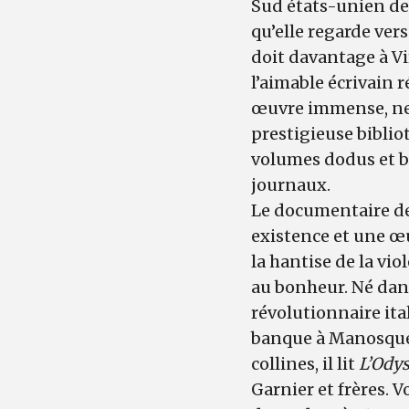
Sud états-unien de 
qu’elle regarde ver
doit davantage à Vi
l’aimable écrivain 
œuvre immense, ne s
prestigieuse biblio
volumes dodus et bi
journaux.
Le documentaire de
existence et une œu
la hantise de la vio
au bonheur. Né dans
révolutionnaire ital
banque à Manosque 
collines, il lit
L’Odys
Garnier et frères. V