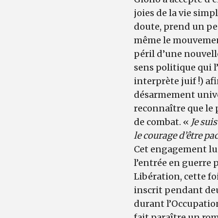
joies de la vie simp
doute, prend un pe
même le mouvement 
péril d’une nouvell
sens politique qui 
interprète juif !) a
désarmement universe
reconnaître que le 
de combat. «
Je sui
le courage d’être pac
Cet engagement lui
l’entrée en guerre 
Libération, cette f
inscrit pendant deux
durant l’Occupation
fait paraître un r