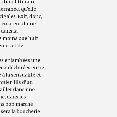
tion littéraire,
erranée, qu’elle
igales. Exit, donc,
e créateur d’une
 dans la
de moins que huit
èmes et de
des enjambées une
eux déchirées entre
 à la sensualité et
ier, fils d’un
vailler dans une
e, dans les
ons bon marché
e sera la boucherie