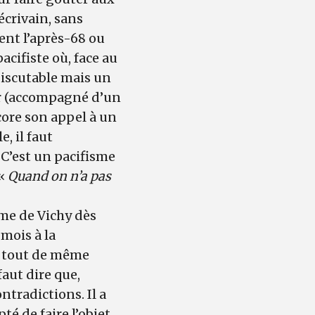
’écrivain, sans
ent l’après-68 ou
cifiste où, face au
discutable mais un
ler (accompagné d’un
ncore son appel à un
, il faut
 C’est un pacifisme
 «
Quand on n’a pas
me de Vichy dès
mois à la
st tout de même
faut dire que,
ntradictions. Il a
té de faire l’objet