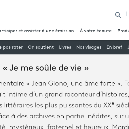
Reche
articiper et assister à une émission
À votre écoute
Produ
 pas rater
On soutient
Livres
Nos visages
En bref
 « Je me soûle de vie »
ntaire « Jean Giono, une âme forte », F
ait intime d’un grand raconteur d’histoires
e
 littéraires les plus puissantes du XX
sièc
grâce à des archives en partie inédites, su
é, mystérieux, fraternel et heureux. Mardi