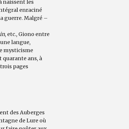
à naissent les
intégral enraciné
 la guerre. Malgré –
in
, etc., Giono entre
’une langue,
de mysticisme
t quarante ans, à
trois pages
ment des Auberges
montagne de Lure où
r faire goûter aux