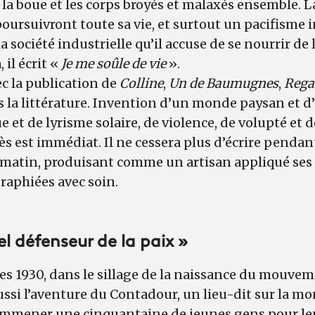
, la boue et les corps broyés et malaxés ensemble. L
oursuivront toute sa vie, et surtout un pacifisme 
 société industrielle qu’il accuse de se nourrir de
 il écrit «
Je me soûle de vie
».
ec la publication de
Colline
,
Un de Baumugnes
,
Rega
 la littérature. Invention d’un monde paysan et d
 et de lyrisme solaire, de violence, de volupté et 
cès est immédiat. Il ne cessera plus d’écrire pendan
matin, produisant comme un artisan appliqué ses 
raphiées avec soin.
el défenseur de la paix »
es 1930, dans le sillage de la naissance du mouve
 aussi l’aventure du Contadour, un lieu-dit sur la 
emmener une cinquantaine de jeunes gens pour leu