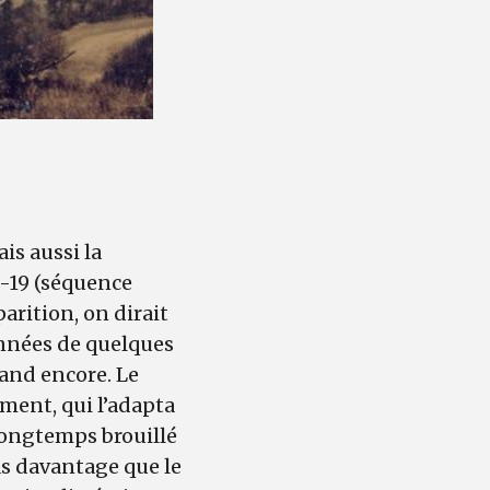
is aussi la
-19 (séquence
arition, on dirait
 années de quelques
rand encore. Le
ment, qui l’adapta
longtemps brouillé
as davantage que le