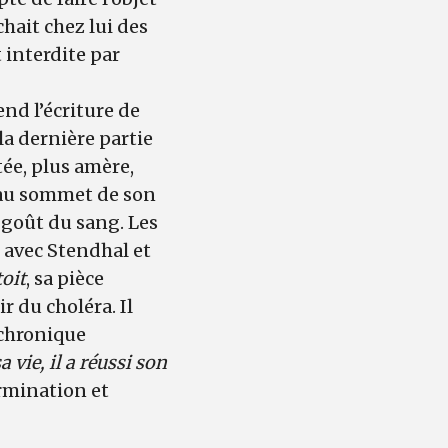
achait chez lui des
t interdite par
end l’écriture de
a dernière partie
ée, plus amère,
 au sommet de son
e goût du sang. Les
e avec Stendhal et
toit
, sa pièce
r du choléra. Il
 chronique
sa vie, il a réussi son
ermination et