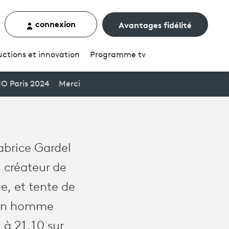
connexion
Avantages fidélité
rcher un contenu
ctions et innovation
Programme
tv
JO Paris 2024
Merci
abrice Gardel
, créateur de
le, et tente de
r un homme
 à 21.10 sur