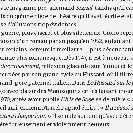
ns le magazine pro-allemand
Signal
, tandis qu’il c
ifs ou qu’une pièce de théâtre qu’il avait écrite étai
se d’allusions trop évidentes.
guerre, plus discret et plus silencieux, Giono repr
raison d’un roman par an jusqu’en 1952, entamant l
 certains lecteurs la meilleure –, plus désenchant
omme plus romanesque. Dès 1947, il est à nouveau
 divertissement
, réflexion glaçante sur l’ennui et l
cupées par son grand cycle du Hussard, où il flirt
rand-père paternel italien. Dans
Le Hussard sur le 
nge avec plaisir des Manosquins en les faisant mouri
1970, après avoir publié
L’Iris de Suse
, sa dernière «
ieil ami-ennemi Marcel Pagnol écrira : «
Il a réussi 
citera chaque jour
. » Il semble surtout qu’avec dét
t été furieusement et violemment heureux.