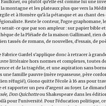
Faulkner, ou plutôt qu’elle est comme lui une inven
s la montagne et les plateaux plus que vers la Médit
rgile et à Homère qu’à la pétanque et au chant des c
régionaliste. Reste le conteur, l’ogre graphomane, l
erait-ce que par son ampleur : sur papier bible et
thèque de la Pléiade de la maison Gallimard, rien 
en tassés de romans, de nouvelles, d’essais, de po
 Fabrice Gardel s’applique donc à retracer à gran
vre littéraire hors normes et complexes, toutes d
lence et de la tragédie, et une aspiration sans borne
 une famille pauvre (mère repasseuse, père cordonn
ien réfugié), Giono quitte l’école à 16 ans pour tra
et rapporter un peu d’argent au foyer. Le dimanch
sée, Don Quichotte
ou Shakespeare dans les éditi
oilà pour l’université. Pour l’éducation politique, c