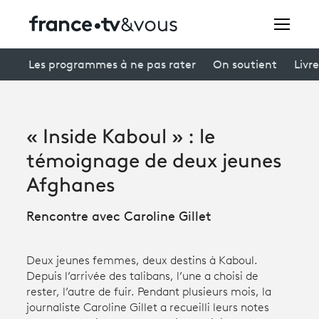
Rechercher
Les programmes à ne pas rater
On soutient
Livre
Festivals
« Inside Kaboul » : le
Creators
témoignage de deux jeunes
À la une
Afghanes
Participer et assister à une émission
Rencontre avec Caroline Gillet
À votre écoute
Deux jeunes femmes, deux destins à Kaboul.
Productions et innovation
Depuis l’arrivée des talibans, l’une a choisi de
rester, l’autre de fuir. Pendant plusieurs mois, la
Programme
tv
journaliste Caroline Gillet a recueilli leurs notes