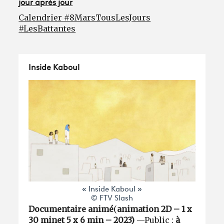
jour après jour
Calendrier #8MarsTousLesJours
#LesBattantes
Inside Kaboul
« Inside Kaboul »
© FTV Slash
Documentaire animé
(
animation 2D – 1 x
30 min
et 5 x 6 min – 2023)
—Public :
à