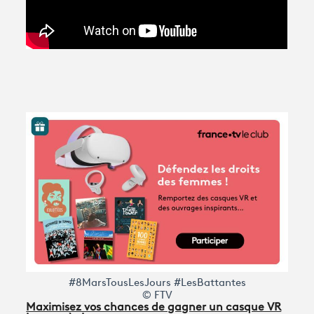
#8MarsTousLesJours #LesBattantes
© FTV
Maximisez vos chances de gagner un casque VR