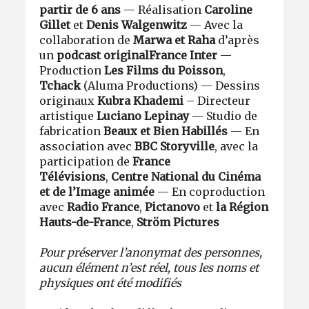
partir de 6 ans
— Réalisation
Caroline
Gillet
et
Denis Walgenwitz
— Avec la
collaboration de
Marwa et Raha
d’après
un
podcast original
France Inter
—
Production
Les Films du Poisson
,
Tchack
(Aluma Productions) — Dessins
originaux
Kubra Khademi
– Directeur
artistique
Luciano Lepinay
— Studio de
fabrication
Beaux et Bien Habillés
— En
association avec
BBC Storyville
, avec la
participation de
France
Télévisions
,
Centre National du Cinéma
et de l’Image animée
— En coproduction
avec
Radio France
,
Pictanovo
et
la Région
Hauts-de-France
,
Ström Pictures
Pour préserver l’anonymat des personnes,
aucun élément n’est réel, tous les noms et
physiques ont été modifiés