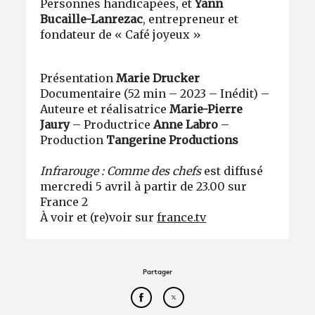
Personnes handicapées, et
Yann
Bucaille-Lanrezac
, entrepreneur et
fondateur de « Café joyeux »
Présentation
Marie Drucker
Documentaire (52 min – 2023 – Inédit) –
Auteure et réalisatrice
Marie-Pierre
Jaury
– Productrice
Anne Labro
–
Production
Tangerine Productions
Infrarouge : Comme des chefs
est diffusé
mercredi 5 avril à partir de 23.00 sur
France 2
À voir et (re)voir sur
france.tv
Partager
Partager cet article sur Face
Partager cet article sur