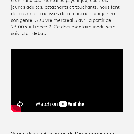
d’un handicap mental ou psychique, ces trois
jeunes adultes, attachants et touchants, nous font
découvrir les coulisses de ce concours unique en
Avantages fidélité
son genre. À suivre mercredi 5 avril à partir de
23.00 sur France 2. Ce documentaire inédit sera
connexion
suivi d’un débat.
Venus des quatre coins de l’Hexagone mais