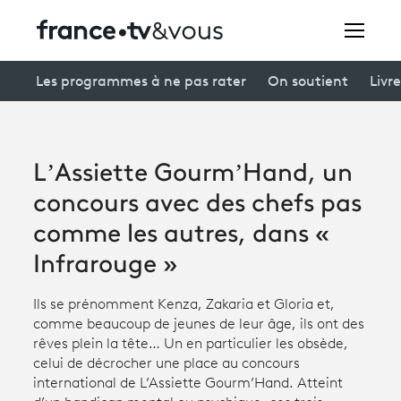
Rechercher
Les programmes à ne pas rater
On soutient
Livre
Festivals
L’Assiette Gourm’Hand, un
Creators
concours avec des chefs pas
À la une
comme les autres, dans «
Infrarouge »
Participer et assister à une émission
À votre écoute
Ils se prénomment Kenza, Zakaria et Gloria et,
comme beaucoup de jeunes de leur âge, ils ont des
Productions et innovation
rêves plein la tête… Un en particulier les obsède,
celui de décrocher une place au concours
Programme
tv
international de L’Assiette Gourm’Hand. Atteint