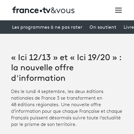
Rechercher
Les programmes à ne pas rater
On soutient
Livre
Festivals
« Ici 12/13 » et « Ici 19/20 » :
Creators
la nouvelle offre
À la une
d’information
Participer et assister à une émission
Dès le lundi 4 septembre, les deux éditions
nationales de France 3 se transforment en
À votre écoute
48 éditions régionales. Une nouvelle offre
d’information pour que chaque Française et chaque
Productions et innovation
Français puissent désormais suivre toute l’actualité
par le prisme de son territoire.
Programme
tv