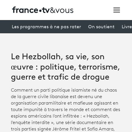
Rechercher
Les programmes à ne pas rater
On soutient
Livre
Festivals
Le Hezbollah, sa vie, son
Creators
œuvre : politique, terrorisme,
À la une
guerre et trafic de drogue
Participer et assister à une émission
Comment un parti politique islamiste né du chaos
de la guerre civile libanaise est devenu une
À votre écoute
organisation paramilitaire et mafieuse agissant en
toute impunité à travers le monde et comment des
Productions et innovation
espions américains l'ont infiltrée : « Hezbollah,
l'enquête interdite », une série documentaire en
Programme
tv
trois parties signée Jérôme Fritel et Sofia Amara,