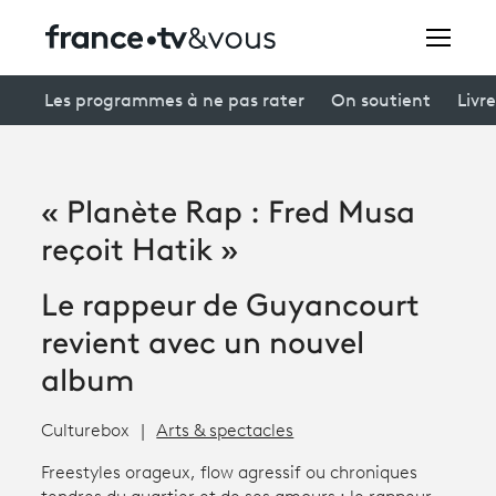
Rechercher
Les programmes à ne pas rater
On soutient
Livre
Festivals
« Planète Rap : Fred Musa
Creators
reçoit Hatik »
À la une
Le rappeur de Guyancourt
Participer et assister à une émission
revient avec un nouvel
album
À votre écoute
Productions et innovation
Culturebox
Arts & spectacles
Programme
tv
Freestyles orageux, flow agressif ou chroniques