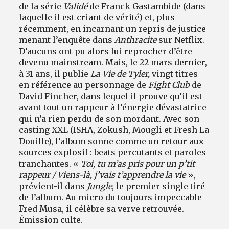
de la série
Validé
de Franck Gastambide (dans
laquelle il est criant de vérité) et, plus
récemment, en incarnant un repris de justice
menant l’enquête dans
Anthracite
sur Netflix.
D’aucuns ont pu alors lui reprocher d’être
devenu mainstream. Mais, le 22 mars dernier,
à 31 ans, il publie
La Vie de Tyler,
vingt titres
en référence au personnage de
Fight Club
de
David Fincher, dans lequel il prouve qu’il est
avant tout un rappeur à l’énergie dévastatrice
qui n’a rien perdu de son mordant. Avec son
casting XXL (ISHA, Zokush, Mougli et Fresh La
Douille), l’album sonne comme un retour aux
sources explosif : beats percutants et paroles
tranchantes. «
Toi, tu m’as pris pour un p’tit
rappeur / Viens-là, j’vais t’apprendre la vie
»,
prévient-il dans
Jungle
, le premier single tiré
de l’album. Au micro du toujours impeccable
Fred Musa, il célèbre sa verve retrouvée.
Émission culte.