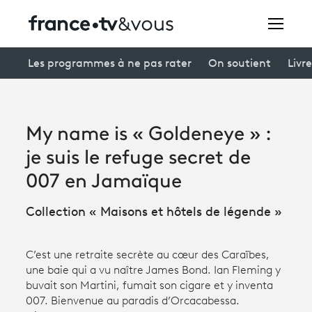
Rechercher
Les programmes à ne pas rater
On soutient
Livre
Festivals
My name is « Goldeneye » :
Creators
je suis le refuge secret de
À la une
007 en Jamaïque
Participer et assister à une émission
Collection « Maisons et hôtels de légende »
À votre écoute
C’est une retraite secrète au cœur des Caraïbes,
Productions et innovation
une baie qui a vu naître James Bond. Ian Fleming y
buvait son Martini, fumait son cigare et y inventa
Programme
tv
007. Bienvenue au paradis d’Orcacabessa.