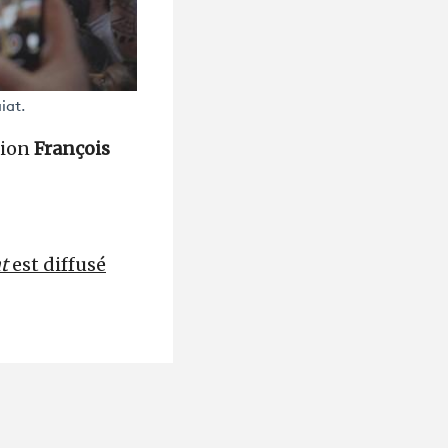
iat.
tion
François
at
est diffusé