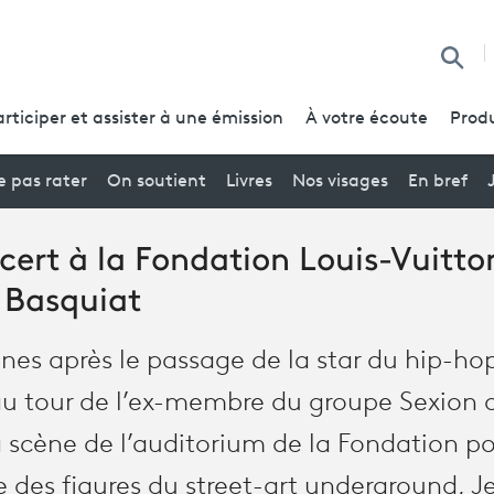
Reche
articiper et assister à une émission
À votre écoute
Produ
 pas rater
On soutient
Livres
Nos visages
En bref
ert à la Fondation Louis-Vuitto
Basquiat
es après le passage de la star du hip-hop
t au tour de l’ex-membre du groupe Sexion 
a scène de l’auditorium de la Fondation p
es figures du street-art underground, J