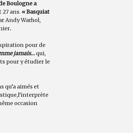
s de Boulogne
a
 27 ans.
« Basquiat
par Andy Warhol,
nier
.
nspiration pour de
comme jamais…
qui,
ts pour y étudier le
s qu’a aimés et
stique,
l’interprète
 même occasion