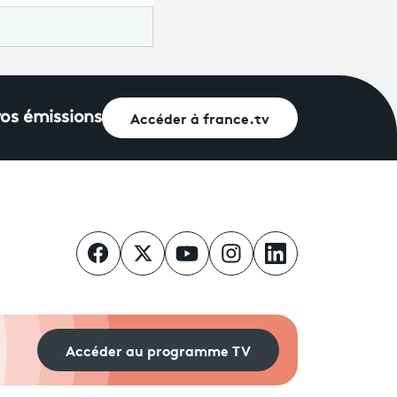
Accéder à france.tv
vos émissions
Accéder au programme TV