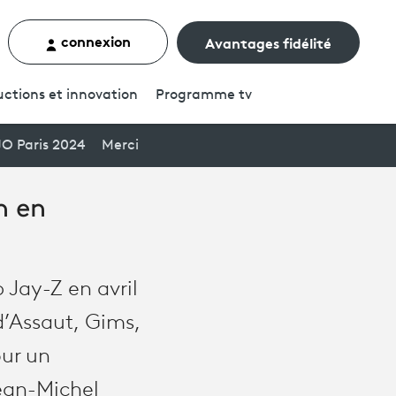
connexion
Avantages fidélité
rcher un contenu
ctions et innovation
Programme
tv
JO Paris 2024
Merci
n en
 Jay-Z en avril
d’Assaut, Gims,
our un
ean-Michel