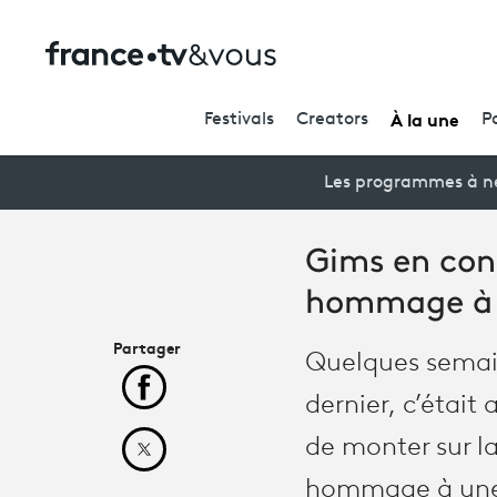
À la une
Festivals
Creators
P
Les programmes à ne
Gims en conc
hommage à 
Partager
Quelques semain
Partager cet article sur Facebook
dernier, c’étai
de monter sur l
Partager cet article sur X
hommage à une d