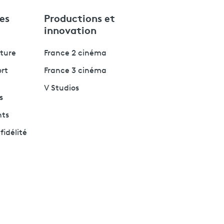
es
Productions et
innovation
lture
France 2 cinéma
ort
France 3 cinéma
V Studios
s
nts
fidélité