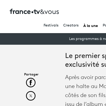
À la une
Festivals
Creators
P
Les programmes à ne
Le premier 
exclusivité 
Partager
Après avoir parc
Partager cet article sur Facebook
une halte au Mag
côtés de son fil
Partager cet article sur X
issu de l’album 