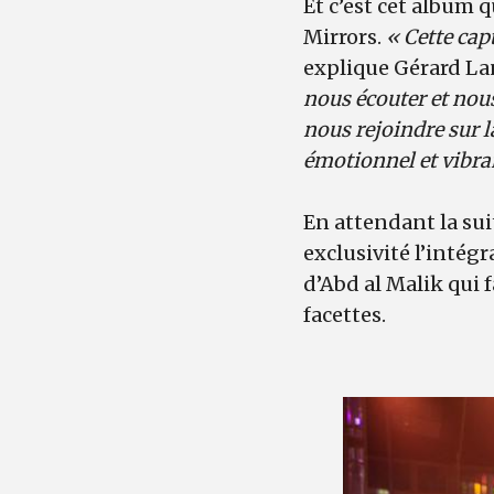
Et c’est cet album 
Mirrors.
« Cette cap
explique Gérard La
nous écouter et nous 
nous rejoindre sur l
émotionnel et vibran
En attendant la su
exclusivité l’intégr
d’Abd al Malik qui f
facettes.