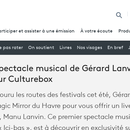
Reche
articiper et assister à une émission
À votre écoute
Produ
 pas rater
On soutient
Livres
Nos visages
En bref
spectacle musical de Gérard Lanv
sur Culturebox
ouru les routes des festivals cet été, Gérar
ic Mirror du Havre pour vous offrir un liv
s, Manu Lanvin. Ce premier spectacle music
« Ici-bas »
,
est à découvrir en exclusivité 