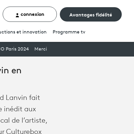
connexion
Avantages fidélité
rcher un contenu
ctions et innovation
Programme
tv
JO Paris 2024
Merci
in en
d Lanvin fait
e inédit aux
al de l’artiste,
sur Culturebox