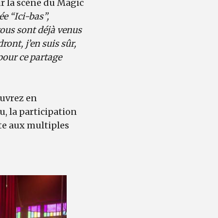
ur la scène du Magic
ée “Ici-bas”,
vous sont déjà venus
ront, j’en suis sûr,
 pour ce partage
ouvrez en
au, la participation
ste aux multiples