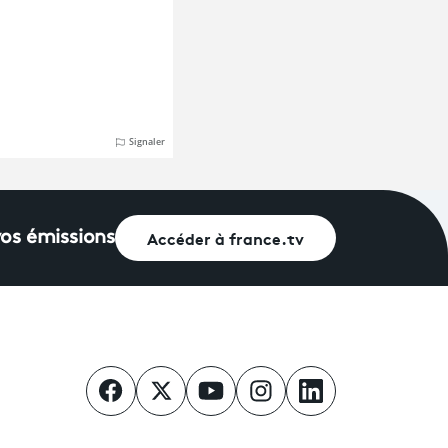
Accéder à france.tv
vos émissions