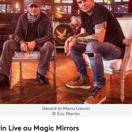
Gérard et Manu Lanvin
© Eric Martin
n Live au Magic Mirrors