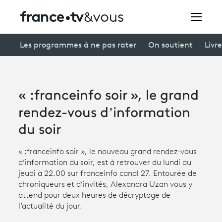
Rechercher
Les programmes à ne pas rater
On soutient
Livre
Festivals
« :franceinfo soir », le grand
Creators
rendez-vous d’information
À la une
du soir
Participer et assister à une émission
« :franceinfo soir », le nouveau grand rendez-vous
d’information du soir, est à retrouver du lundi au
À votre écoute
jeudi à 22.00 sur franceinfo canal 27. Entourée de
chroniqueurs et d’invités, Alexandra Uzan vous y
Productions et innovation
attend pour deux heures de décryptage de
l’actualité du jour.
Programme
tv