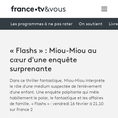
Rechercher
Les programmes à ne pas rater
On soutient
Livre
Festivals
« Flashs » : Miou-Miou au
Creators
cœur d'une enquête
À la une
surprenante
Participer et assister à une émission
Dans ce thriller fantastique, Miou-Miou interprète
le rôle d'une médium suspectée de l'enlèvement
À votre écoute
d'une enfant. Une enquête palpitante qui mêle
habillement le polar, le fantastique et les affaires
Productions et innovation
de famille. « Flashs » : vendredi 16 février à 21.10
sur France 2
Programme
tv