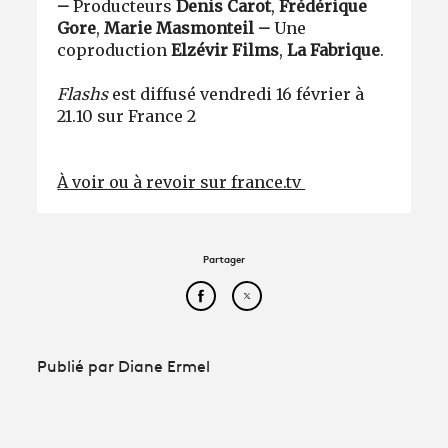
–
Producteurs
Denis Carot
,
Frédérique
Gore
,
Marie Masmonteil –
Une
coproduction
Elzévir Films
,
La Fabrique
.
Flashs
est
diffusé vendredi 16 février à
21.10 sur France 2
À voir ou à revoir sur france.tv
Partager
Partager cet article sur Face
Partager cet article sur
Publié par Diane Ermel