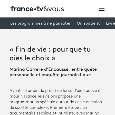
Rechercher
Les programmes à ne pas rater
On soutient
Livre
Festivals
« Fin de vie : pour que tu
Creators
aies le choix »
À la une
Marina Carrère d’Encausse, entre quête
personnelle et enquête journalistique
Participer et assister à une émission
À votre écoute
Avant l’examen du projet de loi sur l’aide active à
mourir, France Télévisions propose une
Productions et innovation
programmation spéciale autour de cette question
de société complexe. Première étape : un
Programme
tv
documentaire sensible et intimiste, avec Marina