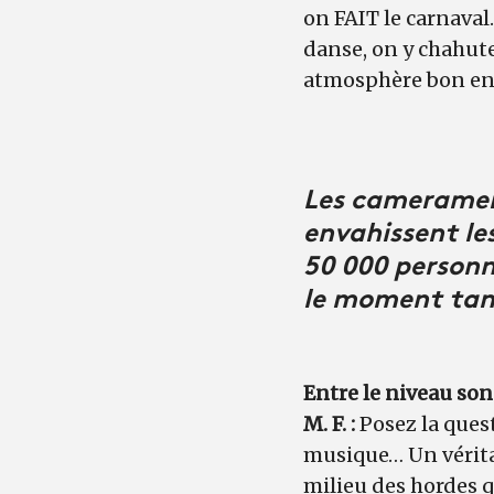
on FAIT le carnaval.
danse, on y chahute
atmosphère bon enf
Les cameramen 
envahissent les
50 000 personn
le moment tant
Entre le niveau sono
M. F. :
Posez la ques
musique… Un vérita
milieu des hordes qu