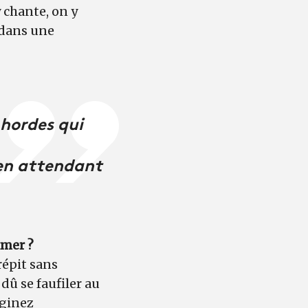
y chante, on y
 dans une
 hordes qui
 en attendant
lmer ?
répit sans
û se faufiler au
aginez