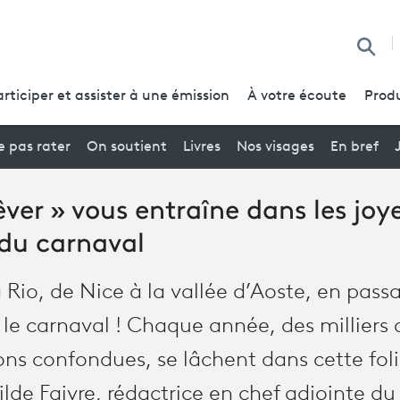
Reche
articiper et assister à une émission
À votre écoute
Produ
 pas rater
On soutient
Livres
Nos visages
En bref
êver » vous entraîne dans les joy
du carnaval
io, de Nice à la vallée d’Aoste, en passa
le carnaval ! Chaque année, des milliers 
ons confondues, se lâchent dans cette fol
ilde Faivre, rédactrice en chef adjointe 