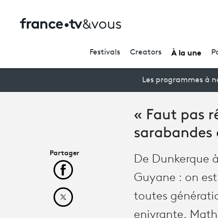
À la une
Festivals
Creators
P
Les programmes à ne
« Faut pas r
sarabandes 
Partager
De Dunkerque à R
Partager cet article sur Facebook
Guyane : on est 
toutes générati
Partager cet article sur X
enivrante. Math