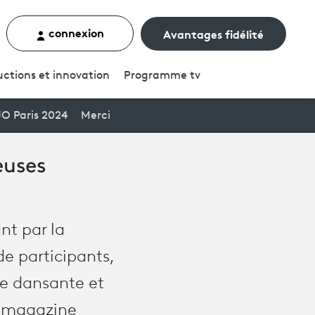
connexion
Avantages fidélité
rcher un contenu
ctions et innovation
Programme
tv
JO Paris 2024
Merci
euses
nt par la
de participants,
ie dansante et
du magazine