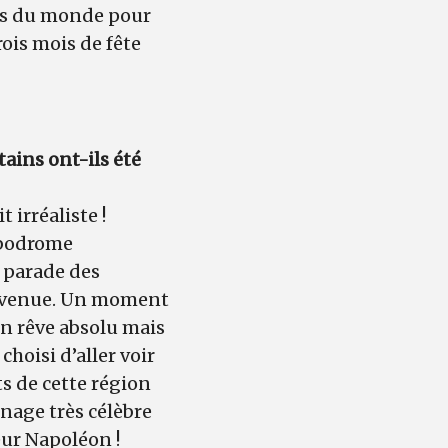
ers du monde pour
rois mois de fête
tains ont-ils été
 irréaliste !
mbodrome
a parade des
re avenue. Un moment
un rêve absolu mais
hoisi d’aller voir
ts de cette région
nage très célèbre
eur Napoléon !