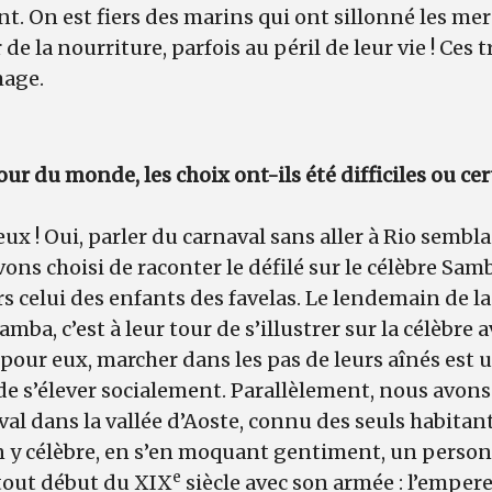
nt. On est fiers des marins qui ont sillonné les m
de la nourriture, parfois au péril de leur vie ! Ces t
mage.
ur du monde, les choix ont-ils été difficiles ou cer
x ! Oui, parler du carnaval sans aller à Rio semblait
ons choisi de raconter le défilé sur le célèbre Sa
rs celui des enfants des favelas. Le lendemain de l
amba, c’est à leur tour de s’illustrer sur la célèb
 pour eux, marcher dans les pas de leurs aînés est 
e s’élever socialement. Parallèlement, nous avons c
val dans la vallée d’Aoste, connu des seuls habitan
On y célèbre, en s’en moquant gentiment, un person
e
 tout début du XIX
siècle avec son armée : l’emper