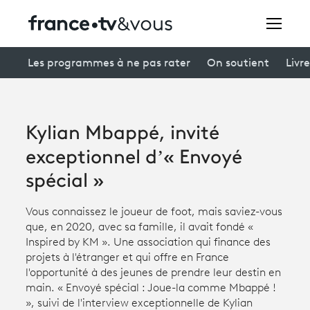
Rechercher
Les programmes à ne pas rater
On soutient
Livre
Festivals
Kylian Mbappé, invité
Creators
exceptionnel d’« Envoyé
À la une
spécial »
Participer et assister à une émission
Vous connaissez le joueur de foot, mais saviez-vous
que, en 2020, avec sa famille, il avait fondé «
À votre écoute
Inspired by KM ». Une association qui finance des
projets à l'étranger et qui offre en France
Productions et innovation
l'opportunité à des jeunes de prendre leur destin en
main. « Envoyé spécial : Joue-la comme Mbappé !
Programme
tv
», suivi de l'interview exceptionnelle de Kylian