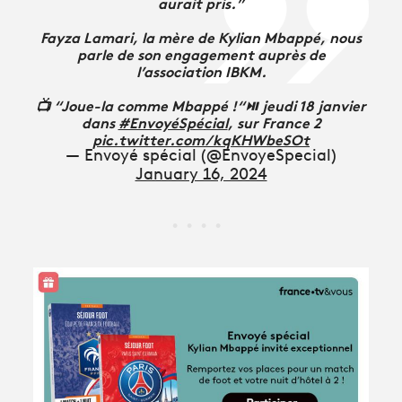
aurait pris.”
Fayza Lamari, la mère de Kylian Mbappé, nous
parle de son engagement auprès de
l’association IBKM.
📺 “Joue-la comme Mbappé !“⏯ jeudi 18 janvier
dans
#EnvoyéSpécial
, sur France 2
pic.twitter.com/kqKHWbeSOt
— Envoyé spécial (@EnvoyeSpecial)
January 16, 2024