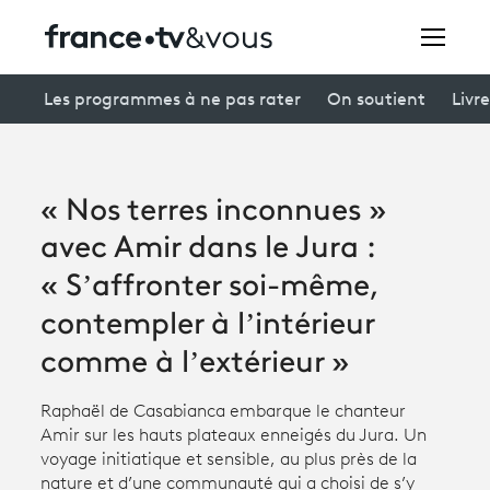
Rechercher
Les programmes à ne pas rater
On soutient
Livre
Festivals
« Nos terres inconnues »
Creators
avec Amir dans le Jura :
À la une
« S’affronter soi-même,
contempler à l’intérieur
Participer et assister à une émission
comme à l’extérieur »
À votre écoute
Raphaël de Casabianca embarque le chanteur
Productions et innovation
Amir sur les hauts plateaux enneigés du Jura. Un
voyage initiatique et sensible, au plus près de la
Programme
tv
nature et d’une communauté qui a choisi de s’y