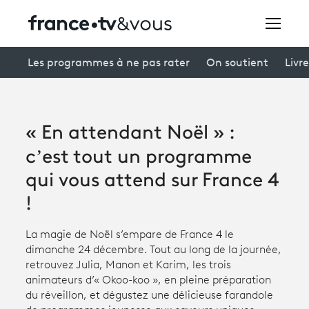
Rechercher
Les programmes à ne pas rater
On soutient
Livre
Festivals
« En attendant Noël » :
Creators
c’est tout un programme
À la une
qui vous attend sur France 4
!
Participer et assister à une émission
À votre écoute
La magie de Noël s’empare de France 4 le
dimanche 24 décembre. Tout au long de la journée,
Productions et innovation
retrouvez Julia, Manon et Karim, les trois
animateurs d’« Okoo-koo », en pleine préparation
Programme
tv
du réveillon, et dégustez une délicieuse farandole