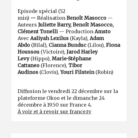
Episode spécial (52
min)
—
Réalisation
Benoît Masocco
—
Auteurs
Juliette Barry
,
Benoît Masocco
,
Clément Tonelli
— Production
Amsto
Avec
Aaliyah Lexilus
(Kayla),
Adam
Abdo
(Bilal),
Cianna Bunduc
(Lilou),
Fiona
Houssou
(Victoire),
Jarod Harley
Levy
(Hippo),
Marie-Stéphane
Cattaneo
(Florence),
Tibor
Audinos
(Clovis),
Youri Filstein
(Robin)
Diffusion le vendredi 22 décembre sur la
plateforme Okoo et le dimanche 24
décembre à 19.50 sur France 4.
À voir et à revoir sur france.tv