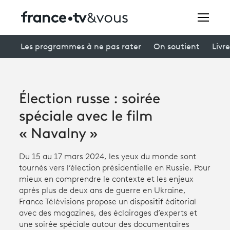
Rechercher
Les programmes à ne pas rater
On soutient
Livre
Festivals
Élection russe : soirée
Creators
spéciale avec le film
À la une
« Navalny »
Participer et assister à une émission
Du 15 au 17 mars 2024, les yeux du monde sont
tournés vers l’élection présidentielle en Russie. Pour
À votre écoute
mieux en comprendre le contexte et les enjeux
après plus de deux ans de guerre en Ukraine,
Productions et innovation
France Télévisions propose un dispositif éditorial
avec des magazines, des éclairages d’experts et
Programme
tv
une soirée spéciale autour des documentaires