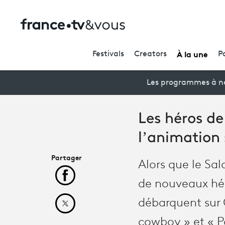
À la une
Festivals
Creators
P
Les programmes à ne
Les héros de
l’animation 
Partager
Alors que le Sal
Partager cet article sur Facebook
de nouveaux hér
débarquent sur O
Partager cet article sur X
cowboy » et « Po