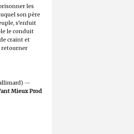
prisonner les
auquel son père
euple, s’enfuit
le le conduit
de craint et
s retourner
allimard) —
ant Mieux Prod