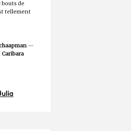
e bouts de
est tellement
Schaapman
—
t
Caribara
Julia