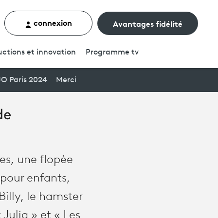
connexion
Avantages fidélité
rcher un contenu
ctions et innovation
Programme
tv
JO Paris 2024
Merci
de
tes, une flopée
 pour enfants,
Billy, le hamster
Julia » et « Les