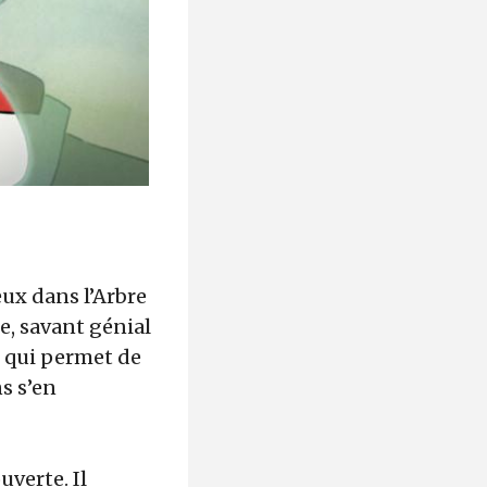
eux dans l’Arbre
ie, savant génial
e qui permet de
ns s’en
uverte. Il