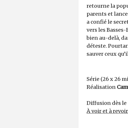
retourne la popu
parents et lanc
a confié le secr
vers les Basses-
bien au-delà, dan
déteste. Pourtan
sauver ceux qu’i
Série (26 x 26 m
Réalisation
Cami
Diffusion dès le 
À voir et à revoi