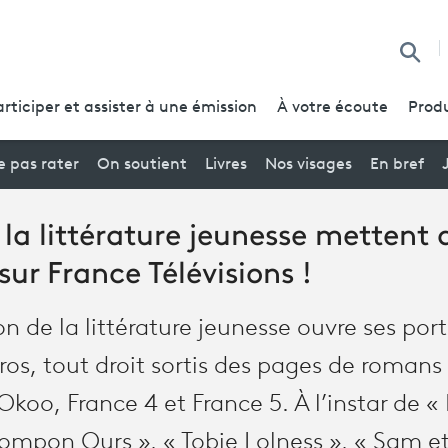
Reche
articiper et assister à une émission
À votre écoute
Produ
 pas rater
On soutient
Livres
Nos visages
En bref
 la littérature jeunesse mettent 
sur France Télévisions !
on de la littérature jeunesse ouvre ses por
os, tout droit sortis des pages de romans
koo, France 4 et France 5. À l’instar de « 
mpon Ours », « Tobie Lolness », « Sam et 