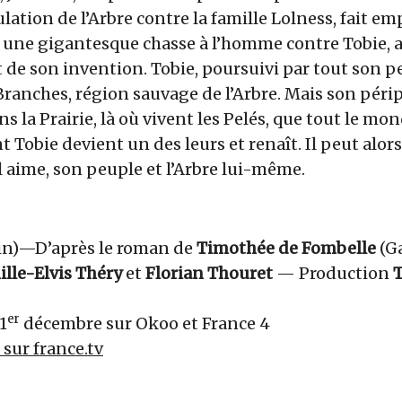
lation de l’Arbre contre la famille Lolness, fait em
e une gigantesque chasse à l’homme contre Tobie, 
et de son invention. Tobie, poursuivi par tout son p
Branches, région sauvage de l’Arbre. Mais son périp
s la Prairie, là où vivent les Pelés, que tout le mon
t Tobie devient un des leurs et renaît. Il peut alor
l aime, son peuple et l’Arbre lui-même.
in)
—
D’après le roman de
Timothée de Fombelle
(G
lle-Elvis Théry
et
Florian Thouret
— Production
T
er
1
décembre sur Okoo et France 4
r sur france.tv