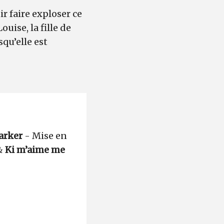
r faire exploser ce
uise, la fille de
squ’elle est
arker
- Mise en
&
Ki m’aime me