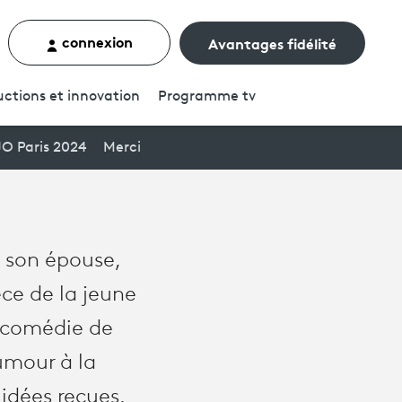
connexion
Avantages fidélité
rcher un contenu
ctions et innovation
Programme
tv
JO Paris 2024
Merci
, son épouse,
èce de la jeune
 comédie de
umour à la
 idées reçues.