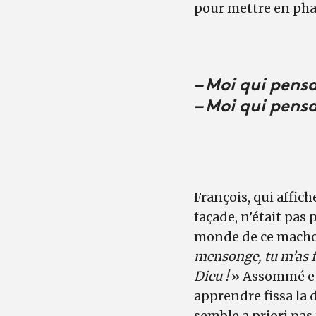
pour mettre en phas
– Moi qui pensa
– Moi qui pens
François, qui affic
façade, n’était pas 
monde de ce macho, 
mensonge, tu m’as f
Dieu !
» Assommé et 
apprendre fissa la 
semble a priori pas 