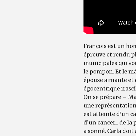
François est un homm
épreuve et rendu p
municipales qui voi
le pompon. Et le mâ
épouse aimante et d
égocentrique irascib
On se prépare – Mad
une représentatio
est atteinte d’un ca
d’un cancer... de la
a sonné. Carla doit 