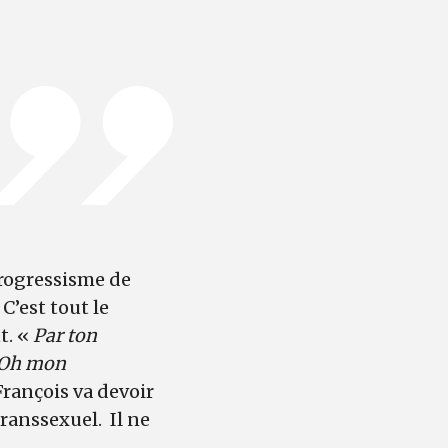
progressisme de
 C’est tout le
t. «
Par ton
. Oh mon
rançois va devoir
ranssexuel. Il ne