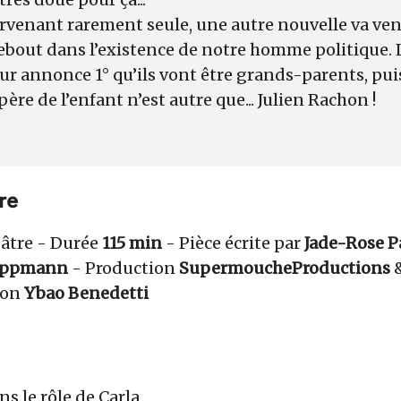
venant rarement seule, une autre nouvelle va veni
ebout dans l’existence de notre homme politique. Lo
eur annonce 1° qu’ils vont être grands-parents, pui
père de l’enfant n’est autre que... Julien Rachon !
re
éâtre - Durée
115 min
- Pièce écrite par
Jade-Rose P
Lippmann
- Production
Supermouche
Productions
ion
Ybao Benedetti
s le rôle de Carla