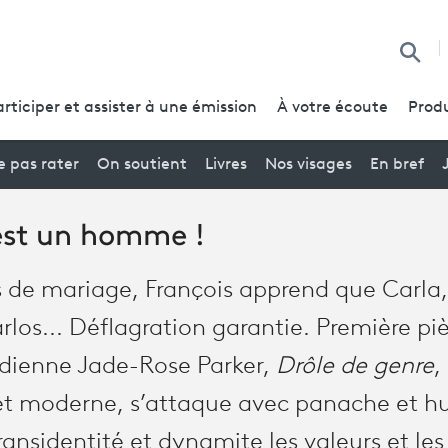
Reche
articiper et assister à une émission
À votre écoute
Produ
 pas rater
On soutient
Livres
Nos visages
En bref
st un homme !
s de mariage, François apprend que Carla
rlos... Déflagration garantie. Première pi
dienne Jade-Rose Parker,
Drôle de genre
,
et moderne, s’attaque avec panache et h
ransidentité et dynamite les valeurs et les