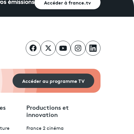
Accéder à france.tv
vos émissions
Accéder au programme TV
es
Productions et
innovation
lture
France 2 cinéma