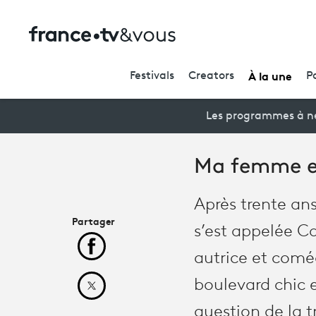
À la une
Festivals
Creators
P
Les programmes à ne
Ma femme e
Après trente an
Partager
s’est appelée Ca
Partager cet article sur Facebook
autrice et comé
boulevard chic 
Partager cet article sur X
question de la t