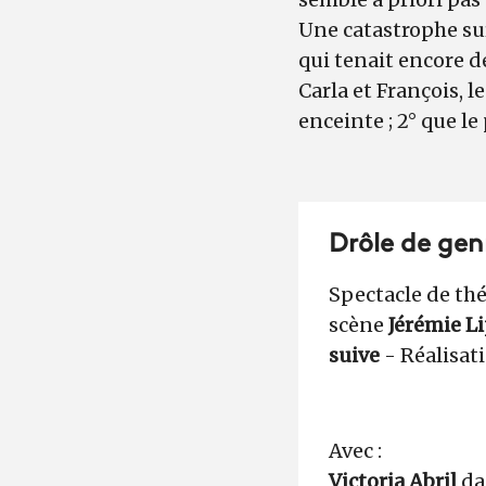
Une catastrophe sur
qui tenait encore d
Carla et François, l
enceinte ; 2° que le 
Drôle de gen
Spectacle de th
scène
Jérémie 
suive
- Réalisat
Avec :
Victoria Abril
dan