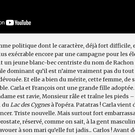
e politique dont le caractère, déjà fort difficile, 
lus exécrable encore par une campagne pour les él
t un jeune blanc-bec centriste du nom de Rachon t
le dominant qu’il est n’aime vraiment pas du tout ç
évouée. Et elle a bien du mérite, cette femme, de 
le. Carla et François ont une grande fille adoptée. 
ame est ravie, Monsieur râle et traîne les pieds – à
n du
Lac des Cygnes
à l’opéra. Patatras ! Carla vient
ncer. Triste nouvelle. Mais surtout fort embarrassan
 prostate, réservé, comme on sait, à la gent masculin
avouer à son mari qu’elle fut jadis... Carlos ! Avant d