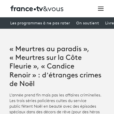
Rechercher
Les programmes à ne pas rater
On soutient
Livre
Festivals
« Meurtres au paradis »,
Creators
« Meurtres sur la Côte
À la une
Fleurie », « Candice
Renoir » : d’étranges crimes
Participer et assister à une émission
de Noël
À votre écoute
L’année prend fin mais pas les affaires criminelles.
Productions et innovation
Les trois séries policières cultes du service
public fêtent Noël en beauté avec des épisodes
Programme
tv
spéciaux dans des décors de rêve (pour des héros