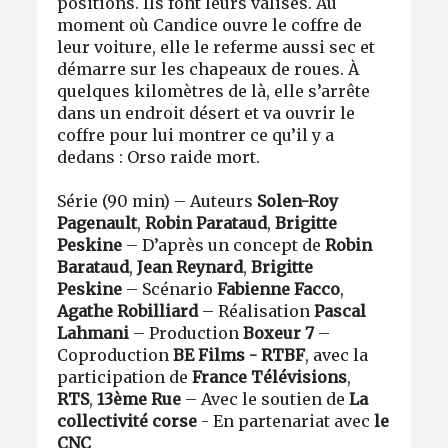
positions. Ils font leurs valises. Au
moment où Candice ouvre le coffre de
leur voiture, elle le referme aussi sec et
démarre sur les chapeaux de roues. À
quelques kilomètres de là, elle s’arrête
dans un endroit désert et va ouvrir le
coffre pour lui montrer ce qu’il y a
dedans : Orso raide mort.
Série (90 min) – Auteurs
Solen-Roy
Pagenault
,
Robin Parataud
,
Brigitte
Peskine
– D’après un concept de
Robin
Barataud
,
Jean Reynard
,
Brigitte
Peskine
– Scénario
Fabienne Facco
,
Agathe Robilliard
– Réalisation
Pascal
Lahmani
– Production
Boxeur 7
–
Coproduction
BE Films - RTBF
, avec la
participation de
France Télévisions
,
RTS
,
13ème Rue
– Avec le soutien de
La
collectivité corse
- En partenariat avec
le
CNC