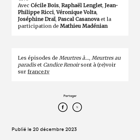
Avec
Cécile Bois
,
Raphaël Lenglet
,
Jean-
Philippe Ricci
,
Véronique Volta
,
Joséphine Draï
,
Pascal Casanova
et la
participation de
Mathieu Madénian
Les épisodes de
Meurtres à…
,
Meurtres au
paradis
et
Candice Renoir
sont à (re)voir
sur
france.tv
Partager
Partager cet article sur Face
Partager cet article sur
Publié le 20 décembre 2023