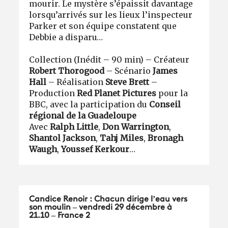
mourir. Le mystère s’épaissit davantage
lorsqu’arrivés sur les lieux l’inspecteur
Parker et son équipe constatent que
Debbie a disparu…
Collection (Inédit – 90 min) – Créateur
Robert Thorogood
– Scénario
James
Hall
– Réalisation
Steve Brett
–
Production
Red Planet Pictures
pour la
BBC, avec la participation du
Conseil
régional de la Guadeloupe
Avec
Ralph Little
,
Don Warrington
,
Shantol Jackson
,
Tahj Miles
,
Bronagh
Waugh
,
Youssef Kerkour
…
Candice Renoir : Chacun dirige l’eau vers
son moulin – vendredi 29 décembre à
21.10 – France 2