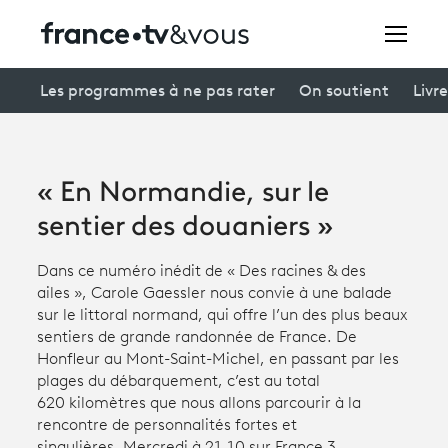
Rechercher
Les programmes à ne pas rater
On soutient
Livre
Festivals
« En Normandie, sur le
Creators
sentier des douaniers »
À la une
Dans ce numéro inédit de « Des racines & des
ailes », Carole Gaessler nous convie à une balade
Participer et assister à une émission
sur le littoral normand, qui offre l’un des plus beaux
sentiers de grande randonnée de France. De
À votre écoute
Honfleur au Mont-Saint-Michel, en passant par les
plages du débarquement, c’est au total
Productions et innovation
620 kilomètres que nous allons parcourir à la
rencontre de personnalités fortes et
Programme
tv
singulières. Mercredi à 21.10 sur France 3.