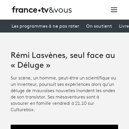
Rechercher
Les programmes à ne pas rater
On soutient
Livre
Festivals
Rémi Lasvènes, seul face au
Creators
« Déluge »
À la une
Sur scène, un homme, peut-être un scientifique ou
un inventeur, poursuit ses expériences alors qu’un
Participer et assister à une émission
déluge de mauvaises nouvelles inondent les ondes
de son transistor. Ses mésaventures sont à
À votre écoute
savourer en famille vendredi à 21.10 sur
Culturebox.
Productions et innovation
Programme
tv