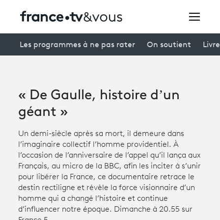
Rechercher
Les programmes à ne pas rater
On soutient
Livre
Festivals
« De Gaulle, histoire d’un
Creators
géant »
À la une
Un demi-siècle après sa mort, il demeure dans
l’imaginaire collectif l’homme providentiel. À
Participer et assister à une émission
l’occasion de l’anniversaire de l’appel qu’il lança aux
Français, au micro de la BBC, afin les inciter à s’unir
À votre écoute
pour libérer la France, ce documentaire retrace le
destin rectiligne et révèle la force visionnaire d’un
Productions et innovation
homme qui a changé l’histoire et continue
Programme
tv
d’influencer notre époque. Dimanche à 20.55 sur