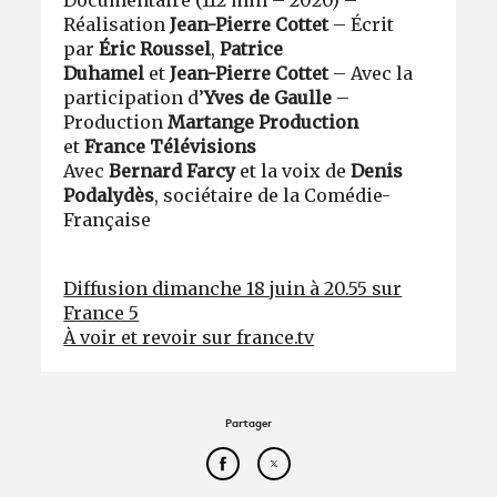
Documentaire (112 min – 2020) –
Réalisation
Jean-Pierre Cottet
– Écrit
par
Éric Roussel
,
Patrice
Duhamel
et
Jean-Pierre Cottet
– Avec la
participation d’
Yves de Gaulle
–
Production
Martange Production
et
France Télévisions
Avec
Bernard Farcy
et la voix de
Denis
Podalydès
, sociétaire de la Comédie-
Française
Diffusion dimanche 18 juin à 20.55 sur
France 5
À voir et revoir sur france.tv
Partager
Partager cet article sur Face
Partager cet article sur