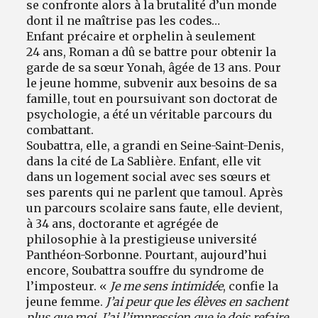
se confronte alors à la brutalité d’un monde
dont il ne maîtrise pas les codes…
Enfant précaire et orphelin à seulement
24 ans, Roman a dû se battre pour obtenir la
garde de sa sœur Yonah, âgée de 13 ans. Pour
le jeune homme, subvenir aux besoins de sa
famille, tout en poursuivant son doctorat de
psychologie, a été un véritable parcours du
combattant.
Soubattra, elle, a grandi en Seine-Saint-Denis,
dans la cité de La Sablière. Enfant, elle vit
dans un logement social avec ses sœurs et
ses parents qui ne parlent que tamoul. Après
un parcours scolaire sans faute, elle devient,
à 34 ans, doctorante et agrégée de
philosophie à la prestigieuse université
Panthéon-Sorbonne. Pourtant, aujourd’hui
encore, Soubattra souffre du syndrome de
l’imposteur. «
Je me sens intimidée
, confie la
jeune femme.
J’ai peur que les élèves en sachent
plus que moi. J’ai l’impression que je dois refaire