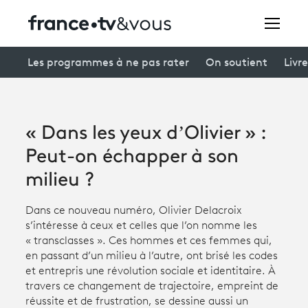
Rechercher
Les programmes à ne pas rater
On soutient
Livre
Festivals
« Dans les yeux d’Olivier » :
Creators
Peut-on échapper à son
À la une
milieu ?
Participer et assister à une émission
Dans ce nouveau numéro, Olivier Delacroix
s’intéresse à ceux et celles que l’on nomme les
À votre écoute
« transclasses ». Ces hommes et ces femmes qui,
en passant d’un milieu à l’autre, ont brisé les codes
Productions et innovation
et entrepris une révolution sociale et identitaire. À
travers ce changement de trajectoire, empreint de
Programme
tv
réussite et de frustration, se dessine aussi un