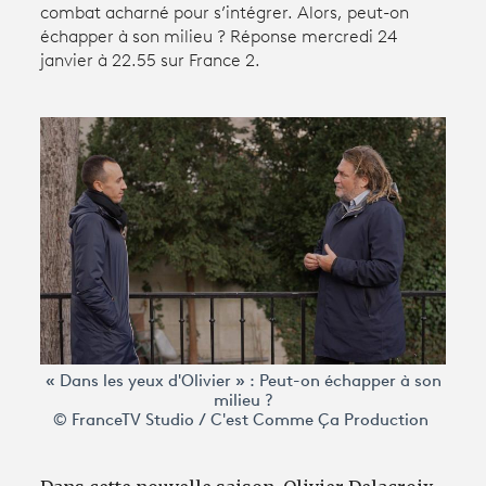
combat acharné pour s’intégrer. Alors, peut-on
échapper à son milieu ? Réponse mercredi 24
janvier à 22.55 sur France 2.
Avantages fidélité
connexion
« Dans les yeux d'Olivier » : Peut-on échapper à son
milieu ?
© FranceTV Studio / C'est Comme Ça Production