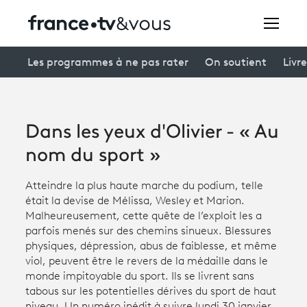
Rechercher
Les programmes à ne pas rater
On soutient
Livre
Festivals
Dans les yeux d'Olivier - « Au
Creators
nom du sport »
À la une
Atteindre la plus haute marche du podium, telle
était la devise de Mélissa, Wesley et Marion.
Participer et assister à une émission
Malheureusement, cette quête de l’exploit les a
parfois menés sur des chemins sinueux. Blessures
À votre écoute
physiques, dépression, abus de faiblesse, et même
viol, peuvent être le revers de la médaille dans le
Productions et innovation
monde impitoyable du sport. Ils se livrent sans
tabous sur les potentielles dérives du sport de haut
Programme
tv
niveau. Un numéro inédit à suivre lundi 30 janvier,