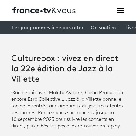
Rechercher
Les programmes à ne pas rater
On soutient
Livre
Festivals
Culturebox : vivez en direct
Creators
la 22e édition de Jazz à la
À la une
Villette
Participer et assister à une émission
Que ce soit avec Mulatu Astatke, GoGo Penguin ou
encore Ezra Collective… Jazz à la Villette donne le
À votre écoute
ton de la rentrée aux amoureux du jazz sous toutes
ses formes. Rendez-vous sur france.tv jusqu’au
Productions et innovation
10 septembre 2023 pour suivre les concerts en
direct, puis n’hésitez pas à les retrouver en replay.
Programme
tv