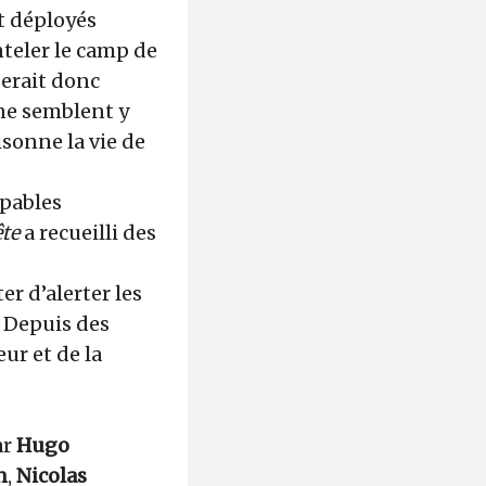
nt déployés
teler le camp de
serait donc
 ne semblent y
isonne la vie de
apables
te
a recueilli des
er d’alerter les
. Depuis des
eur et de la
ar
Hugo
n
,
Nicolas