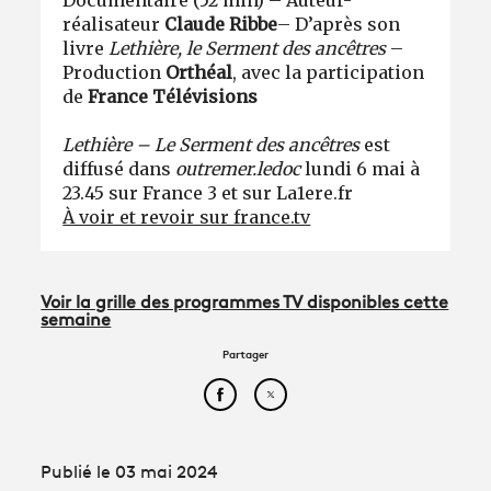
réalisateur
Claude Ribbe
– D’après son
livre
Lethière, le Serment des ancêtres
–
Production
Orthéal
, avec la participation
de
France Télévisions
Lethière – Le Serment des ancêtres
est
diffusé dans
outremer.ledoc
lundi 6 mai à
23.45 sur France 3 et sur La1ere.fr
À voir et revoir sur france.tv
Voir la grille des programmes TV disponibles cette
semaine
Partager
Partager cet article sur Face
Partager cet article sur
Publié le 03 mai 2024