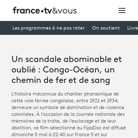
Rechercher
Les programmes à ne pas rater
On soutient
Livre
Festivals
Un scandale abominable et
Creators
oublié : Congo-Océan, un
À la une
chemin de fer et de sang
Participer et assister à une émission
L’histoire méconnue du chantier pharaonique de
cette voie ferrée congolaise, entre 1921 et 1934,
À votre écoute
demeure un symbole de domination et de violence
coloniales. À l’occasion de la Journée nationale des
Productions et innovation
mémoires de la traite, de l’esclavage et de leur
abolition, ce film sélectionné au FipaDoc est diffusé
Programme
tv
dimanche 5 mai à 22.40 sur France 5 et sur