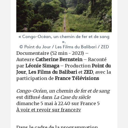
« Congo-Océan, un chemin de fer et de sang
».
© Point du Jour / Les Films du Balibari / ZED
Documentaire (52 min - 2023) –
Auteure
Catherine Bernstein
– Raconté
par
Léonie Simaga
– Production
Point du
Jour
,
Les Films du Balibari
et
ZED
, avec la
participation de
France Télévisions
Congo-Océan, un chemin de fer et de sang
est diffusé dans
La Case du siècle
dimanche 5 mai à 22.40 sur France 5
À voir et revoir sur france.tv
Dans le cadre de la programmation