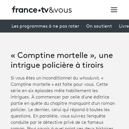
Rechercher
Les programmes à ne pas rater
On soutient
Livre
Festivals
« Comptine mortelle », une
Creators
intrigue policière à tiroirs
À la une
Si vous êtes un inconditionnel du
whodunit
, «
Comptine mortelle » est faite pour vous. Cette
Participer et assister à une émission
série en six épisodes mêle habillement les
intrigues. À commencer par celle d'une éditrice
À votre écoute
partie en quête du chapitre manquant d'un roman
policier. Le dernier, celui qui répond à toutes les
Productions et innovation
questions. En parallèle, vous suivrez l'enquête
conduite par le détective privé de ce fameux
Programme
tv
roman. Pour savoir à quel point ces deux histoires