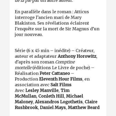
de la pie
par un autre auteur.
En parallèle dans le roman : Atticus
interroge l’ancien mari de Mary
Blakiston. Ses révélations éclairent
l’enquête sur la mort de Sir Magnus d’un
jour nouveau.
Série (6 x 45 min – inédite) – Créateur,
auteur et adaptateur
Anthony Horowitz
,
d’après son roman
Comptine
mortelle
(éditions Le Livre de poche) –
Réalisation
Peter Cattaneo
–
Production
Eleventh Hour Films
, en
association avec
Salt Films
Avec
Lesley Manville
,
Tim
McMullan
,
Conleth Hill
,
Michael
Maloney
,
Alexandros Logothetis
,
Claire
Rushbrook
,
Daniel Mays
,
Matthew Beard