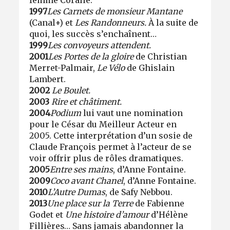
1997
Les Carnets de monsieur Mantane
(Canal+) et
Les Randonneurs.
À la suite de
quoi, les succès s’enchaînent…
1999
Les convoyeurs attendent.
2001
Les Portes de la gloire
de Christian
Merret-Palmair,
Le Vélo
de Ghislain
Lambert.
2002
Le Boulet.
2003
Rire et châtiment.
2004
Podium
lui vaut une nomination
pour le César du Meilleur Acteur en
2005. Cette interprétation d’un sosie de
Claude François permet à l’acteur de se
voir offrir plus de rôles dramatiques.
2005
Entre ses mains
, d’Anne Fontaine.
2009
Coco avant Chanel
, d’Anne Fontaine.
2010
L’Autre Dumas
, de Safy Nebbou.
2013
Une place sur la Terre
de Fabienne
Godet et
Une histoire d’amour
d’Hélène
Fillières… Sans jamais abandonner la