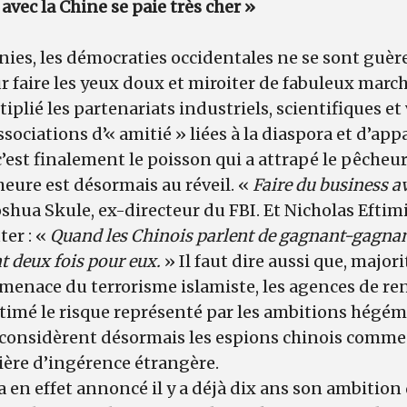
avec la Chine se paie très cher »
ies, les démocraties occidentales ne se sont guèr
r faire les yeux doux et miroiter de fabuleux march
plié les partenariats industriels, scientifiques et 
ssociations d’« amitié » liées à la diaspora et d’ap
c’est finalement le poisson qui a attrapé le pêcheur
’heure est désormais au réveil. «
Faire du business av
oshua Skule, ex-directeur du FBI. Et Nicholas Eftimi
ter : «
Quand les Chinois parlent de gagnant-gagnan
t deux fois pour eux.
» Il faut dire aussi que, majo
 menace du terrorisme islamiste, les agences de 
imé le risque représenté par les ambitions hégém
s considèrent désormais les espions chinois comme
ère d’ingérence étrangère.
a en effet annoncé il y a déjà dix ans son ambition 