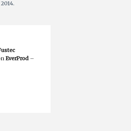
 2014.
Fustec
on
EverProd
–