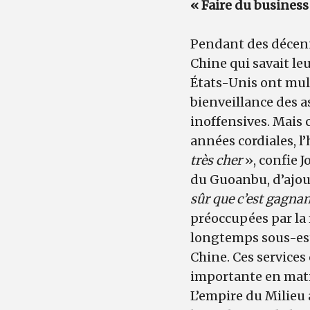
« Faire du business 
Pendant des décenn
Chine qui savait leu
États-Unis ont multi
bienveillance des a
inoffensives. Mais 
années cordiales, l
très cher
», confie J
du Guoanbu, d’ajou
sûr que c’est gagnan
préoccupées par la
longtemps sous-est
Chine. Ces service
importante en mati
L’empire du Milieu 