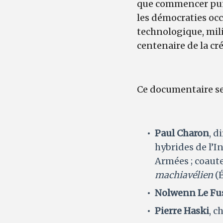
que commencer puisq
les démocraties occ
technologique, mili
centenaire de la cr
Ce documentaire ser
Paul Charon
, 
hybrides de l’I
Armées ; coaut
machiavélien
(É
Nolwenn Le Fu
Pierre Haski
, c