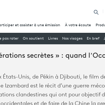
Reche
articiper et assister à une émission
À votre écoute
Produ
 pas rater
On soutient
Livres
Nos visages
En bref
érations secrètes » : quand l’Oc
 États-Unis, de Pékin à Djibouti, le film
ne Izambard est le récit d’une guerre méc
ations clandestines qui ont pour objectif d
occidentales et de faire de la Chine la pr