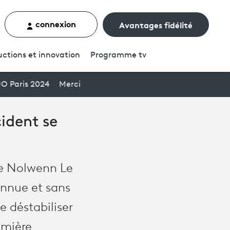
connexion
Avantages fidélité
rcher un contenu
ctions et innovation
Programme
tv
JO Paris 2024
Merci
cident se
 de Nolwenn Le
onnue et sans
e déstabiliser
emière