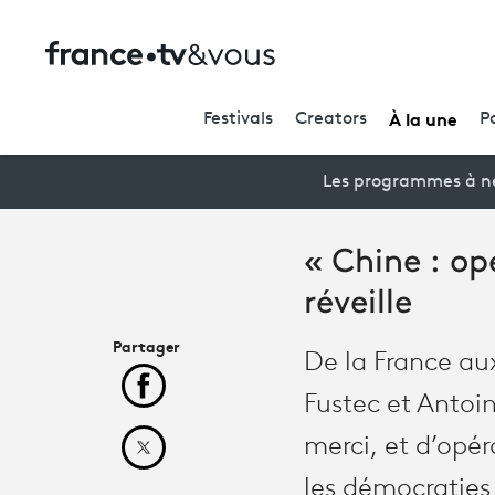
À la une
Festivals
Creators
P
Les programmes à ne
« Chine : op
réveille
Partager
De la France aux
Partager cet article sur Facebook
Fustec et Antoi
merci, et d’opér
Partager cet article sur X
les démocraties 