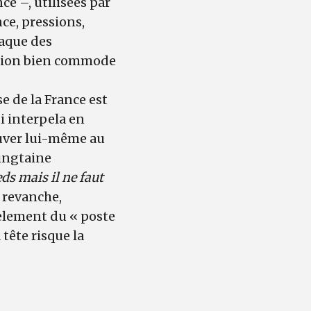
e –, utilisées par
nce, pressions,
aque des
sation bien commode
e de la France est
i interpela en
ouver lui-même au
vingtaine
ds mais il ne faut
n revanche,
tèlement du « poste
 tête risque la