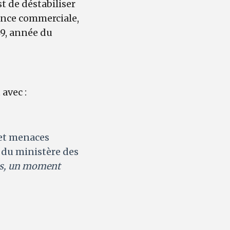
t de déstabiliser
sance commerciale,
49, année du
avec :
 et menaces
e du ministère des
es, un moment