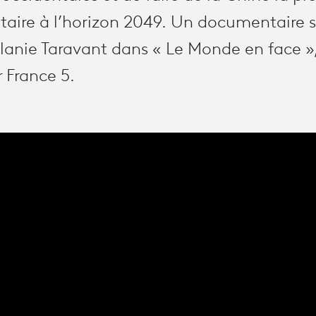
taire à l’horizon 2049. Un documentaire s
lanie Taravant dans « Le Monde en face 
 France 5.