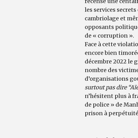
recensé une centain
les services secrets
cambriolage et mêm
opposants politique
de « corruption ».
Face à cette violati
encore bien timorée
décembre 2022 le g
nombre des victime
d’organisations g
surtout pas dire “Aïe 
n’hésitent plus à f
de police » de Manha
prison à perpétuité