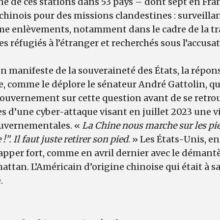
e de ces stations dans 53 pays – dont sept en Franc
 chinois pour des missions clandestines : surveilla
e enlèvements, notamment dans le cadre de la tr
s réfugiés à l’étranger et recherchés sous l’accu
on manifeste de la souveraineté des États, la répons
, comme le déplore le sénateur André Gattolin, qu
ouvernement sur cette question avant de se retr
s d’une cyber-attaque visant en juillet 2023 une 
ouvernementales. «
La Chine nous marche sur les pie
!”. Il faut juste retirer son pied
. » Les États-Unis, e
rapper fort, comme en avril dernier avec le déman
ttan. L’Américain d’origine chinoise qui était à sa
.