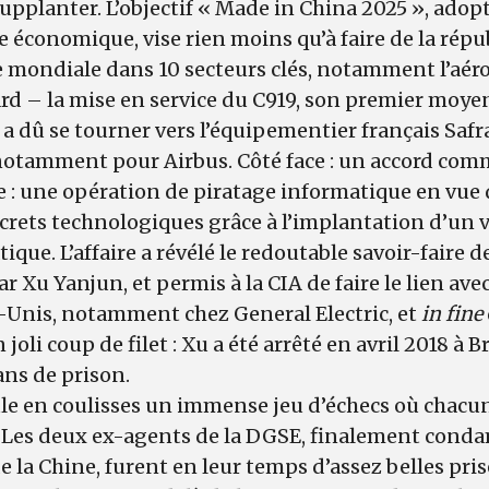
 supplanter. L’objectif « Made in China 2025 », adop
e économique, vise rien moins qu’à faire de la répu
 mondiale dans 10 secteurs clés, notamment l’aéro
ard – la mise en service du C919, son premier moyen
t a dû se tourner vers l’équipementier français Safr
notamment pour Airbus. Côté face : un accord com
e : une opération de piratage informatique en vue 
crets technologiques grâce à l’implantation d’un 
que. L’affaire a révélé le redoutable savoir-faire de
 Xu Yanjun, et permis à la CIA de faire le lien avec
-Unis, notamment chez General Electric, et
in fine
joli coup de filet : Xu a été arrêté en avril 2018 à B
ns de prison.
le en coulisses un immense jeu d’échecs où chacu
re. Les deux ex-agents de la DGSE, finalement con
e la Chine, furent en leur temps d’assez belles prise