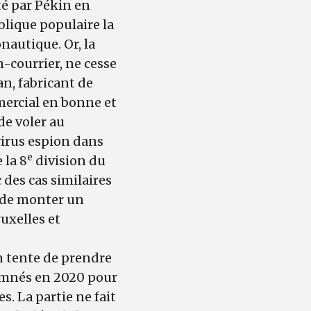
té par Pékin en
blique populaire la
nautique. Or, la
-courrier, ne cesse
an, fabricant de
mercial en bonne et
de voler au
virus espion dans
e
 la 8
division du
 des cas similaires
de monter un
ruxelles et
n tente de prendre
damnés en 2020 pour
s. La partie ne fait