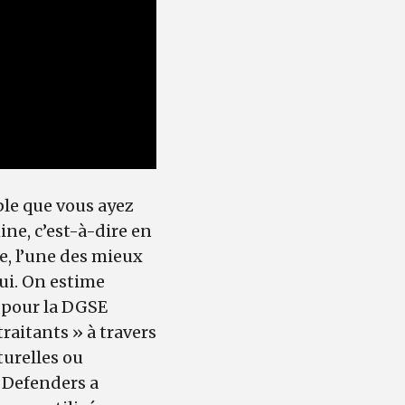
ble que vous ayez
ine, c’est-à-dire en
e, l’une des mieux
hui. On estime
 pour la DGSE
traitants » à travers
turelles ou
d Defenders a