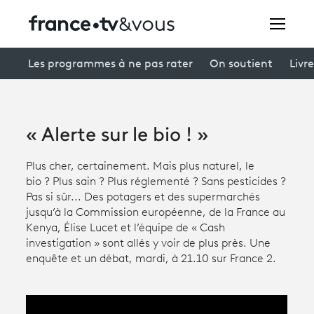
Rechercher
Les programmes à ne pas rater
On soutient
Livre
Festivals
« Alerte sur le bio ! »
Creators
Plus cher, certainement. Mais plus naturel, le
À la une
bio ? Plus sain ? Plus réglementé ? Sans pesticides ?
Pas si sûr... Des potagers et des supermarchés
Participer et assister à une émission
jusqu’à la Commission européenne, de la France au
Kenya, Élise Lucet et l’équipe de « Cash
À votre écoute
investigation » sont allés y voir de plus près. Une
enquête et un débat, mardi, à 21.10 sur France 2.
Productions et innovation
Programme
tv