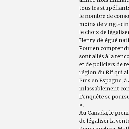
tous les stupéfiants
le nombre de consom
moins de vingt-cinq
le choix de légalise
Henry, délégué nati
Pour en comprendre
sont allés à la ren
et de policiers de t
région du Rif qui 
Puis en Espagne, à 
inlassablement cont
L’enquête se poursu
».
Au Canada, le premi
de légaliser la ven
Pour conclure, Math