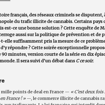
itoire français, des réseaux criminels se disputent,
opole du trafic illicite de cannabis. Certains pays 
Mais est-ce une bonne solution ? Cette enquête de M
erroge aussi sur la politique de prévention et de p
-t-elle suffisamment pris la mesure de ce problème
d’y répondre ? Cette soirée exceptionnelle propos
90 minutes, version courte de la série en dix épiso
monde. Il sera suivi d’un débat dans
C ce soir
.
re
e mille points de deal en France —
« C’est deux fois
en France ! »
—, le commerce illicite de cannabis 
s aux trafiquants. La loi française qui interdit dep