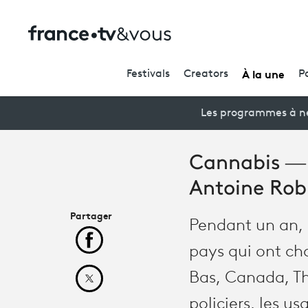
À la une
Festivals
Creators
P
Les programmes à ne
Cannabis — 
Antoine Rob
Partager
Pendant un an, 
Partager cet article sur Facebook
pays qui ont cho
Bas, Canada, Tha
Partager cet article sur X
policiers, les u