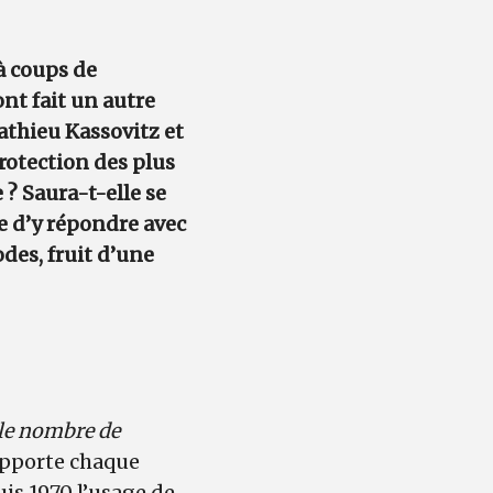
 à coups de
ont fait un autre
athieu Kassovitz et
rotection des plus
 ? Saura-t-elle se
e d’y répondre avec
des, fruit d’une
 le nombre de
rapporte chaque
uis 1970 l’usage de