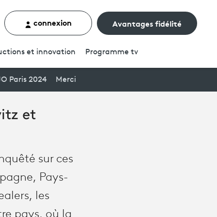
connexion
Avantages fidélité
rcher un contenu
ctions et innovation
Programme
tv
JO Paris 2024
Merci
tz et
nquêté sur ces
Espagne, Pays-
alers, les
tre pays, où la