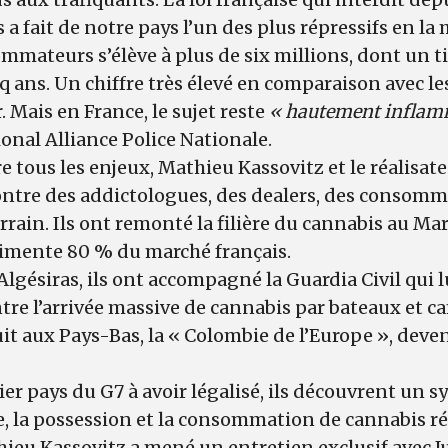
 a fait de notre pays l’un des plus répressifs en la
mateurs s’élève à plus de six millions, dont un ti
 ans. Un chiffre très élevé en comparaison avec les
r. Mais en France, le sujet reste
« hautement inflam
onal Alliance Police Nationale.
 tous les enjeux, Mathieu Kassovitz et le réalisat
contre des addictologues, des dealers, des consom
errain. Ils ont remonté la filière du cannabis au Ma
alimente 80 % du marché français.
Algésiras, ils ont accompagné la Guardia Civil qui l
re l’arrivée massive de cannabis par bateaux et c
it aux Pays-Bas, la « Colombie de l’Europe », deve
er pays du G7 à avoir légalisé, ils découvrent un 
te, la possession et la consommation de cannabis ré
ieu Kassovitz a mené un entretien exclusif avec Ju