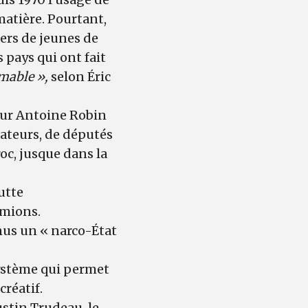
 matière. Pourtant,
ers de jeunes de
 pays qui ont fait
mable »,
selon Éric
eur Antoine Robin
mateurs, de députés
roc, jusque dans la
utte
amions.
nus un « narco-État
système qui permet
créatif.
stin Trudeau, le