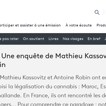
Reche
articiper et assister à une émission
À votre écoute
Produ
 pas rater
On soutient
Livres
Nos visages
En bref
Une enquête de Mathieu Kassovi
in
Mathieu Kassovitz et Antoine Robin ont e
isi la légalisation du cannabis : Maroc, 
ïlande. En France, ils ont rencontré les de
sagers... Pour comprendre ce paradoxe : no