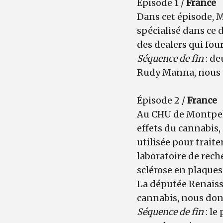
Épisode 1 /
France
Dans cet épisode, M
spécialisé dans ce 
des dealers qui fou
Séquence de fin
: de
Rudy Manna, nous do
Épisode 2 /
France
Au CHU de Montpell
effets du cannabis, 
utilisée pour trait
laboratoire de rec
sclérose en plaques
La députée Renaissa
cannabis, nous donn
Séquence de fin
: le