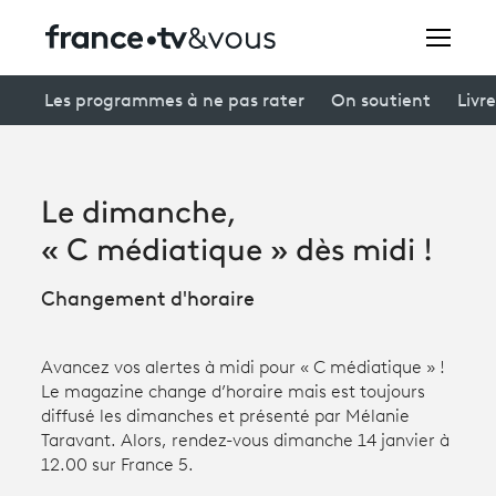
Rechercher
Les programmes à ne pas rater
On soutient
Livre
Festivals
Le dimanche,
Creators
« C médiatique » dès midi !
À la une
Changement d'horaire
Participer et assister à une émission
Avancez vos alertes à midi pour « C médiatique » !
À votre écoute
Le magazine change d’horaire mais est toujours
diffusé les dimanches et présenté par Mélanie
Productions et innovation
Taravant. Alors, rendez-vous dimanche 14 janvier à
12.00 sur France 5.
Programme
tv