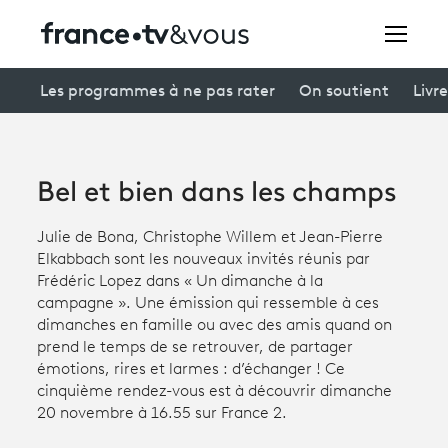
Rechercher
Les programmes à ne pas rater
On soutient
Livre
Festivals
Bel et bien dans les champs
Creators
Julie de Bona, Christophe Willem et Jean-Pierre
À la une
Elkabbach sont les nouveaux invités réunis par
Frédéric Lopez dans « Un dimanche à la
Participer et assister à une émission
campagne ». Une émission qui ressemble à ces
dimanches en famille ou avec des amis quand on
À votre écoute
prend le temps de se retrouver, de partager
émotions, rires et larmes : d’échanger ! Ce
Productions et innovation
cinquième rendez-vous est à découvrir dimanche
20 novembre à 16.55 sur France 2.
Programme
tv