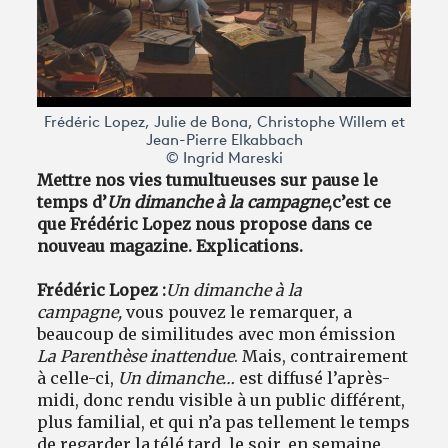
Frédéric Lopez, Julie de Bona, Christophe Willem et
Jean-Pierre Elkabbach
© Ingrid Mareski
Mettre nos vies tumultueuses sur pause le
temps d’
Un dimanche à la campagne
,
c’est ce
que
Frédéric Lopez nous propose dans ce
nouveau magazine. Explications.
Frédéric Lopez :
Un dimanche à la
campagne,
vous pouvez le remarquer, a
beaucoup de similitudes avec mon émission
La Parenthèse inattendue
. Mais, contrairement
à celle-ci,
Un dimanche…
est diffusé l’après-
midi, donc rendu visible à un public différent,
plus familial, et qui n’a pas tellement le temps
de regarder la télé tard, le soir, en semaine.