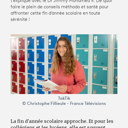
t’explique avec le Dr Jimmy Mohamed ». De quoi
faire le plein de conseils méthodo et santé pour
affronter cette fin d'année scolaire en toute
Avantages fidélité
sérénité !
connexion
TakTik
© Christophe Fillieule - France Télévisions
La fin d'année scolaire approche. Et pour les
collégiens et les lycéens, elle est souvent