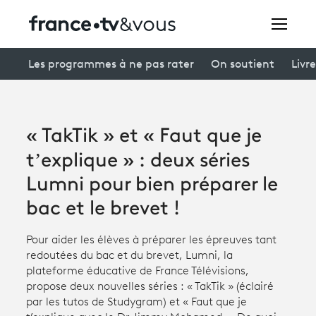
Rechercher
Les programmes à ne pas rater
On soutient
Livre
Festivals
« TakTik » et « Faut que je
Creators
t’explique » : deux séries
À la une
Lumni pour bien préparer le
bac et le brevet !
Participer et assister à une émission
À votre écoute
Pour aider les élèves à préparer les épreuves tant
redoutées du bac et du brevet, Lumni, la
Productions et innovation
plateforme éducative de France Télévisions,
propose deux nouvelles séries : « TakTik » (éclairé
Programme
tv
par les tutos de Studygram) et « Faut que je