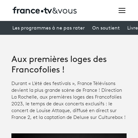
Rechercher
Les programmes à ne pas rater
On soutient
Livre
Festivals
Aux premières loges des
Creators
Francofolies !
À la une
Durant « L'été des festivals », France Télévisons
devient la plus grande scène de France ! Direction
Participer et assister à une émission
La Rochelle, aux premières loges des Francofolies
2023, le temps de deux concerts exclusifs : le
À votre écoute
concert de Louise Attaque, diffusé en direct sur
France 2, et la captation de Deluxe sur Culturebox !
Productions et innovation
Programme
tv