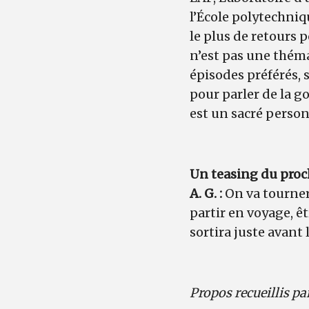
l’École polytechniq
le plus de retours po
n’est pas une thém
épisodes préférés, 
pour parler de la go
est un sacré personn
Un teasing du pro
A. G. :
On va tourne
partir en voyage, ê
sortira juste avant 
Propos recueillis p