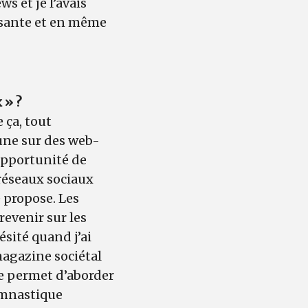
ws et je l’avais
lisante et en même
 » ?
 ça, tout
une sur des web-
’opportunité de
 réseaux sociaux
 propose. Les
evenir sur les
ésité quand j’ai
magazine sociétal
me permet d’aborder
ymnastique