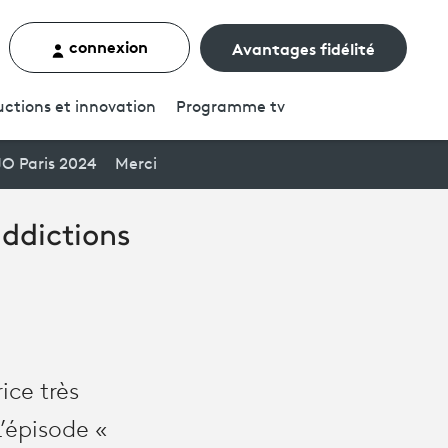
connexion
Avantages fidélité
rcher un contenu
ctions et innovation
Programme
tv
JO Paris 2024
Merci
addictions
ice très
’épisode «