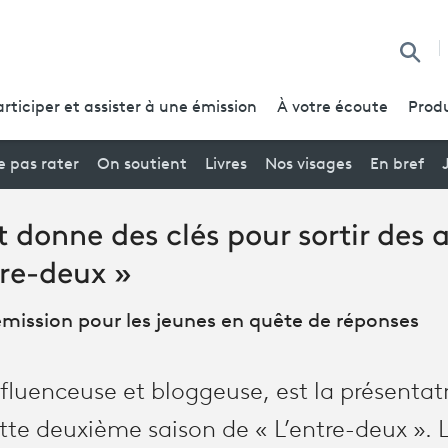
Reche
articiper et assister à une émission
À votre écoute
Produ
 pas rater
On soutient
Livres
Nos visages
En bref
t donne des clés pour sortir des 
tre-deux »
l'émission pour les jeunes en quête de réponses
nfluenceuse et bloggeuse, est la présentatr
tte deuxième saison de « L’entre-deux ». L