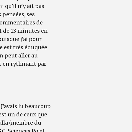
 qu’il n’y ait pas
s pensées, ses
s commentaires de
t de 13 minutes en
puisque j’ai pour
e est très éduquée
n peut aller au
t en rythmant par
 J’avais lu beaucoup
’est un de ceux que
Mhalla (membre du
C, Sciences Po et