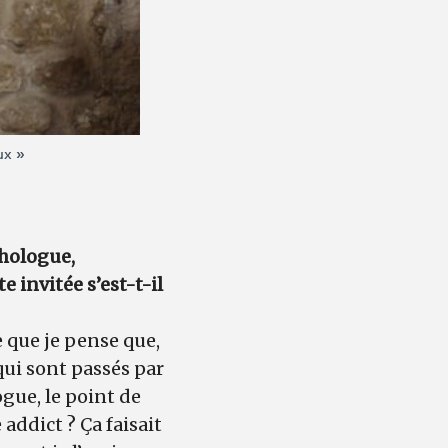
ux »
chologue,
 invitée s’est-t-il
e que je pense que,
qui sont passés par
gue, le point de
addict ? Ça faisait