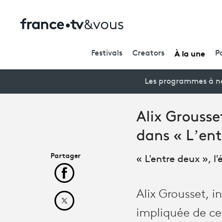
À la une
Festivals
Creators
P
Les programmes à ne
Alix Grousse
dans « L’en
Partager
« L'entre deux », 
Partager cet article sur Facebook
Alix Grousset, i
Partager cet article sur X
impliquée de ce