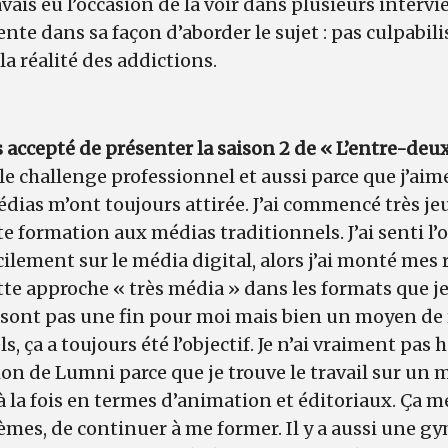
vais eu l’occasion de la voir dans plusieurs intervie
ente dans sa façon d’aborder le sujet : pas culpabi
a réalité des addictions.
accepté de présenter la saison 2 de « L’entre-deux
 le challenge professionnel et aussi parce que j’aime
dias m’ont toujours attirée. J’ai commencé très je
tte formation aux médias traditionnels. J’ai senti l
ilement sur le média digital, alors j’ai monté mes
te approche « très média » dans les formats que je
 sont pas une fin pour moi mais bien un moyen de r
, ça a toujours été l’objectif. Je n’ai vraiment pas h
ion de Lumni parce que je trouve le travail sur un 
à la fois en termes d’animation et éditoriaux. Ça 
es, de continuer à me former. Il y a aussi une g