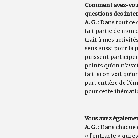
Comment avez-vous 
questions des inte
A. G. :
Dans tout ce 
fait partie de mon 
trait à mes activité
sens aussi pour la 
puissent participer 
points qu’on n’avai
fait, si on voit qu
part entière de l’é
pour cette thématiq
Vous avez égalemen
A. G. :
Dans chaque ém
« l’entracte » qui