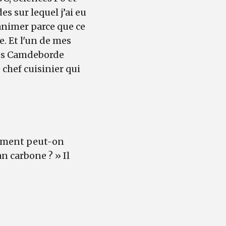
es sur lequel j’ai eu
à animer parce que ce
. Et l'un de mes
Yves Camdeborde
 chef cuisinier qui
omment peut-on
n carbone ? » Il