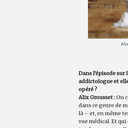
Ali
Dans l’épisode sur 
addictologue et ell
opéré ?
Alix Grousset :
On c
dans ce genre de ma
là – et, en même te
vue médical. Et qui