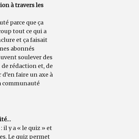
n à travers les
uté parce que ça
coup tout ce qui a
clure et ça faisait
e mes abonnés
peuvent soulever des
de rédaction et, de
 d’en faire un axe à
e la communauté
ité…
l y a « le quiz » et
es. Le quiz permet