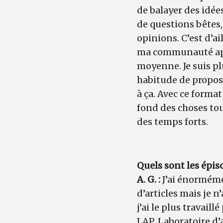
de balayer des idée
de questions bêtes,
opinions. C’est d’a
ma communauté aprè
moyenne. Je suis plu
habitude de propos
à ça. Avec ce forma
fond des choses to
des temps forts.
Quels sont les épis
A. G. :
J’ai énorméme
d’articles mais je 
j’ai le plus travai
LAP, Laboratoire d’